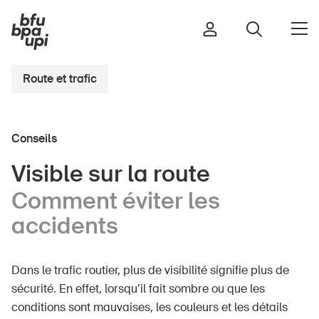
Route et trafic
Route et trafic
Conseils
Sport et activité physique
Maison et jardin
Visible sur la route
Bâtiments et installations
Comment éviter les
accidents
Enfants
Dans le trafic routier, plus de visibilité signifie plus de
Seniors
sécurité. En effet, lorsqu’il fait sombre ou que les
École
conditions sont mauvaises, les couleurs et les détails
Entreprises