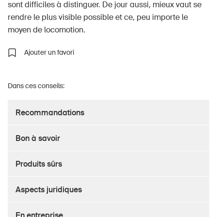
sont difficiles à distinguer. De jour aussi, mieux vaut se
rendre le plus visible possible et ce, peu importe le
moyen de locomotion.
À propos du BPA
Ajouter un favori
Médias
Politique
Dans ces conseils:
Sinus Plus
Recommandations
Campagnes
Postes vacants
Bon à savoir
Produits sûrs
Commander et télécharger
Aspects juridiques
Cours et événements
En entreprise