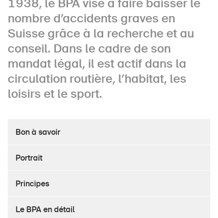
1938, le BPA vise à faire baisser le
nombre d’accidents graves en
Suisse grâce à la recherche et au
À propos du BPA
conseil. Dans le cadre de son
Médias
mandat légal, il est actif dans la
circulation routière, l’habitat, les
Politique
loisirs et le sport.
Sinus Plus
Campagnes
Bon à savoir
Postes vacants
Portrait
Principes
Commander et télécharger
Cours et événements
Le BPA en détail