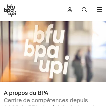
Route et trafic
Sport et activité physique
Maison et jardin
Bâtiments et installations
Enfants
Seniors
À propos du BPA
École
Centre de compétences depuis
Entreprises