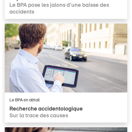
Le BPA pose les jalons d’une baisse des
accidents
Le BPA en détail
DE
FR
IT
EN
Recherche ac­ci­den­to­lo­gi­que
Sur la trace des causes
Page d'accueil