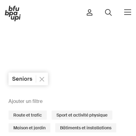
Route et trafic
Sport et activité physique
Maison et jardin
Seniors
Bâtiments et installations
Ajouter un filtre
Enfants
Route et trafic
Sport et activité physique
Seniors
École
Maison et jardin
Bâtiments et installations
Entreprises