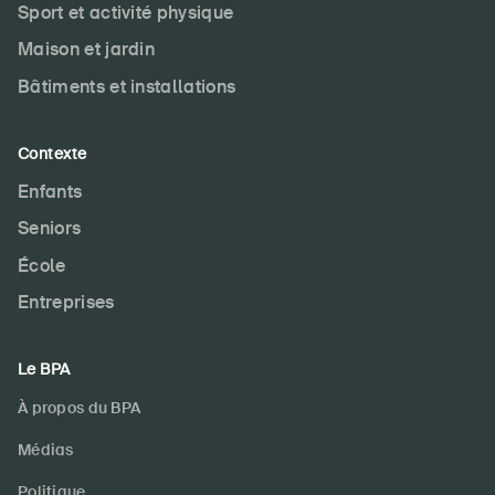
Sport et activité physique
Produits sûrs
Maison et jardin
Aspects juridiques
Bâtiments et installations
Délégués à la sécurité et communes
Contact et conseil
Contexte
Enfants
Seniors
École
Entreprises
Le BPA
À propos du BPA
Médias
Politique