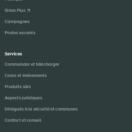
Sinus Plus
Campagnes
Postes vacants
DE
FR
IT
EN
Services
Page d'accueil
Commander et télécharger
Cours et événements
S'abonner à la newsletter
Produits sûrs
Aspects juridiques
Délégués à la sécurité et communes
Contact et conseil