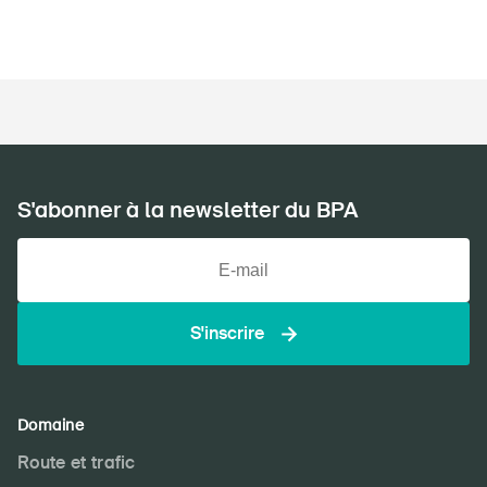
À propos du BPA
Médias
Politique
S'abonner à la newsletter du BPA
Sinus Plus
Campagnes
Postes vacants
S'inscrire
Commander et télécharger
Domaine
Cours et événements
Route et trafic