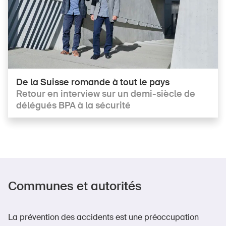
DE
FR
IT
EN
De la Suisse romande à tout le pays
Retour en interview sur un demi-siècle de
Page d'accueil
délégués BPA à la sécurité
S'abonner à la newsletter
Communes et autorités
La prévention des accidents est une préoccupation