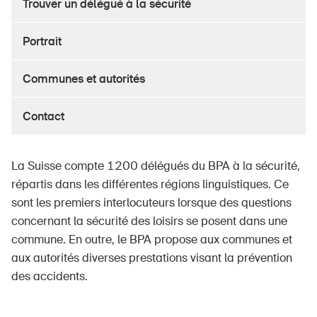
Trouver un délégué à la sécurité
Portrait
À propos du BPA
Communes et autorités
Médias
Politique
Contact
Sinus Plus
La Suisse compte 1200 délégués du BPA à la sécurité,
Campagnes
répartis dans les différentes régions linguistiques. Ce
Postes vacants
sont les premiers interlocuteurs lorsque des questions
concernant la sécurité des loisirs se posent dans une
commune. En outre, le BPA propose aux communes et
aux autorités diverses prestations visant la prévention
Commander et télécharger
des accidents.
Cours et événements