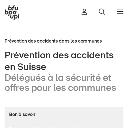
Prévention des accidents dans les communes
Route et trafic
Prévention des accidents
Sport et activité physique
en Suisse
Maison et jardin
Bâtiments et installations
Délégués à la sécurité et
offres pour les communes
Enfants
Seniors
Bon à savoir
École
Entreprises