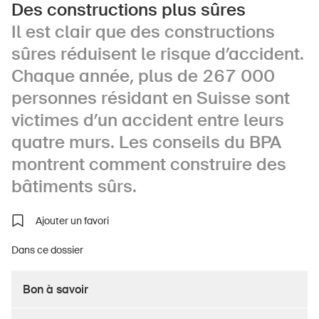
Des constructions plus sûres
Il est clair que des constructions
sûres réduisent le risque d’accident.
À propos du BPA
Chaque année, plus de 267 000
Médias
personnes résidant en Suisse sont
Politique
victimes d’un accident entre leurs
quatre murs. Les conseils du BPA
Sinus Plus
montrent comment construire des
Campagnes
bâtiments sûrs.
Postes vacants
Ajouter un favori
Dans ce dossier
Commander et télécharger
Bon à savoir
Cours et événements