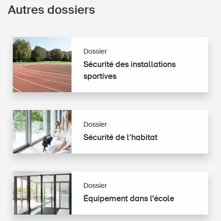
Autres dossiers
Dossier
Sécurité
Sécurité des installations
des
sportives
installations
sportives
Dossier
Sécurité
Sécurité de l’habitat
de
l’habitat
Dossier
Équipement
Équipement dans l'école
dans
l'école