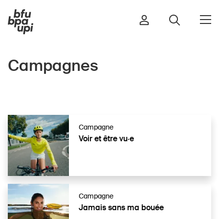
Campagnes
Route et trafic
Sport et activité physique
Maison et jardin
Bâtiments et installations
Campagne
Voir et être vu·e
Enfants
Seniors
Campagne
École
Jamais sans ma bouée
Entreprises