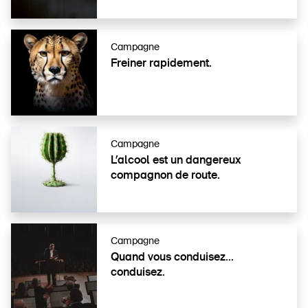
Produits sûrs
Aspects juridiques
Campagne
Délégués à la sécurité et communes
Freiner rapidement.
Contact et conseil
Campagne
L’alcool est un dangereux
compagnon de route.
Campagne
Quand vous condui­sez...
conduisez.