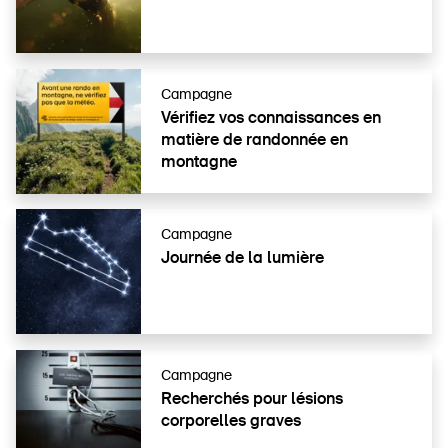
À propos du BPA
Campagne
Vérifiez vos connais­sances en
Médias
matière de randonnée en
montagne
Politique
Sinus Plus
Campagne
Campagnes
Journée de la lumière
Postes vacants
Campagne
Commander et télécharger
Recherchés pour lésions
corporelles graves
Cours et événements