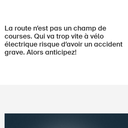
À propos du BPA
La route n’est pas un champ de
courses. Qui va trop vite à vélo
Médias
électrique risque d’avoir un accident
Politique
grave. Alors anticipez!
Sinus Plus
Campagnes
Postes vacants
Commander et télécharger
Cours et événements