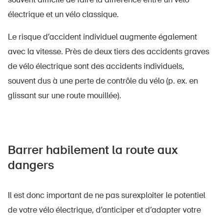
électrique et un vélo classique.
Le risque d’accident individuel augmente également
avec la vitesse. Près de deux tiers des accidents graves
de vélo électrique sont des accidents individuels,
DE
FR
IT
EN
souvent dus à une perte de contrôle du vélo (p. ex. en
glissant sur une route mouillée).
Page d'accueil
S'abonner à la newsletter
Barrer habilement la route aux
dangers
Il est donc important de ne pas surexploiter le potentiel
de votre vélo électrique, d’anticiper et d’adapter votre