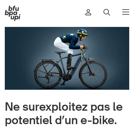
Route et trafic
Sport et activité physique
Maison et jardin
Bâtiments et installations
Ne surexploitez pas le
Enfants
Seniors
potentiel d’un e-bike.
École
Entreprises