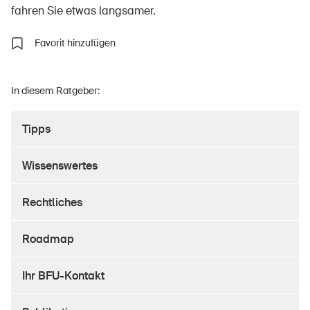
fahren Sie etwas langsamer.
Favorit hinzufügen
Über die BFU
Medien
In diesem Ratgeber:
Politik
Tipps
Sinus Plus
Kampagnen
Wissenswertes
Offene Stellen
Rechtliches
Roadmap
Bestellen & herunterladen
Ihr BFU-Kontakt
Kurse & Veranstaltungen