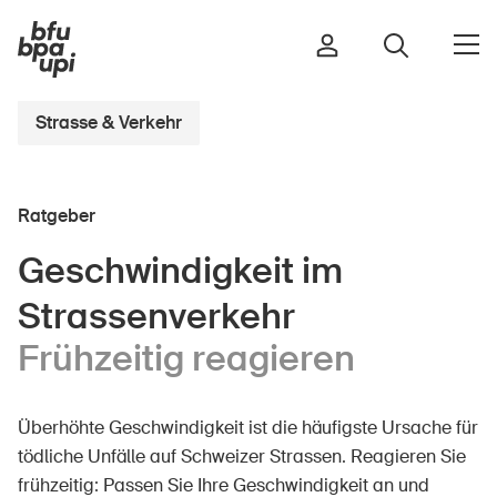
Strasse & Verkehr
Strasse & Verkehr
Ratgeber
Sport & Bewegung
Zuhause & Garten
Geschwindigkeit im
Gebäude & Anlagen
Strassenverkehr
Frühzeitig reagieren
In der Kindheit
Im Alter
Überhöhte Geschwindigkeit ist die häufigste Ursache für
In der Schule
tödliche Unfälle auf Schweizer Strassen. Reagieren Sie
frühzeitig: Passen Sie Ihre Geschwindigkeit an und
Im Unternehmen