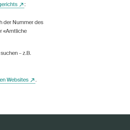
erichts
:
ch der Nummer des
r «Amtliche
suchen – z.B.
en Websites
.