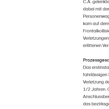
C.A. gelenkte
dabei mit dem
Personenwage
kam auf dem 
Frontalkolli
Verletzungen
erlittenen Ve
Prozessgesc
Das erstinst
fahrlässigen
Verletzung de
1/2 Jahren. 
Anschlussber
das bezirksge