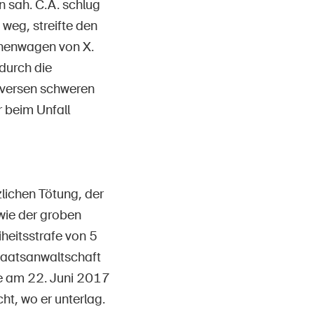
n sah. C.A. schlug
weg, streifte den
onenwagen von X.
durch die
diversen schweren
 beim Unfall
lichen Tötung, der
wie der groben
iheitsstrafe von 5
taatsanwaltschaft
e am 22. Juni 2017
ht, wo er unterlag.