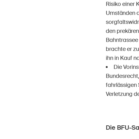
Risiko einer 
Umständen de
sorgfaltswid
den prekären
Bahntrassee 
brachte er z
ihn in Kauf n
Die Vorins
Bundesrecht,
fahrlässigen
Verletzung de
Die BFU-S