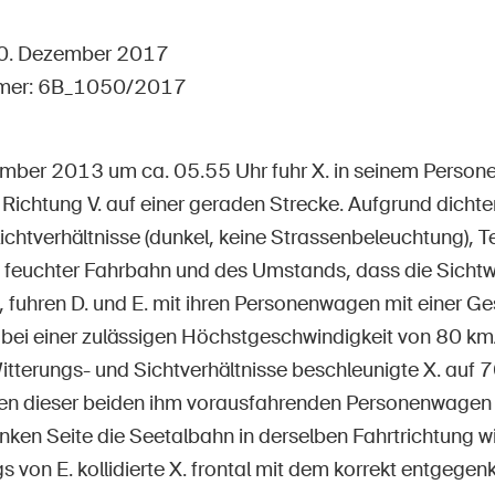
Offene Stellen
 20. Dezember 2017
mer: 6B_1050/2017
tseite
Newsletter abonnieren
ber 2013 um ca. 05.55 Uhr fuhr X. in seinem Persone
 Richtung V. auf einer geraden Strecke. Aufgrund dicht
Lichtverhältnisse (dunkel, keine Strassenbeleuchtung),
, feuchter Fahrbahn und des Umstands, dass die Sichtwe
, fuhren D. und E. mit ihren Personenwagen mit einer G
 bei einer zulässigen Höchstgeschwindigkeit von 80 km/
itterungs- und Sichtverhältnisse beschleunigte X. auf 
n dieser beiden ihm vorausfahrenden Personenwagen an
linken Seite die Seetalbahn in derselben Fahrtrichtung w
s von E. kollidierte X. frontal mit dem korrekt entge