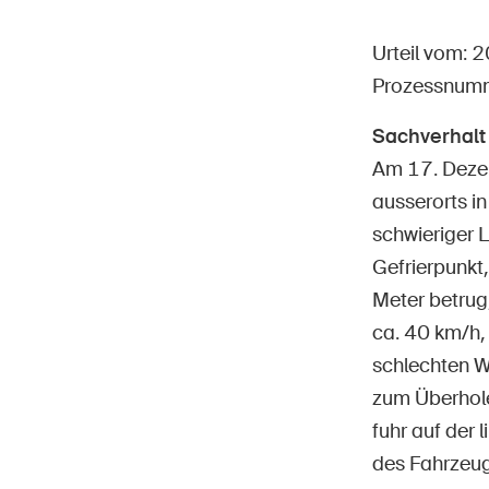
Urteil vom:
Prozessnum
Sachverhalt
Star
DE
FR
IT
EN
Am 17. Dezem
ausserorts in
schwieriger 
Gefrierpunkt
Meter betrug
ca. 40 km/h,
schlechten W
zum Überhole
fuhr auf der 
des Fahrzeug