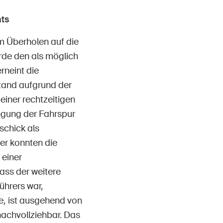
ts
m Überholen auf die
rde den als möglich
rneint die
stand aufgrund der
einer rechtzeitigen
engung der Fahrspur
schick als
er konnten die
 einer
ass der weitere
ührers war,
e, ist ausgehend von
nachvollziehbar. Das