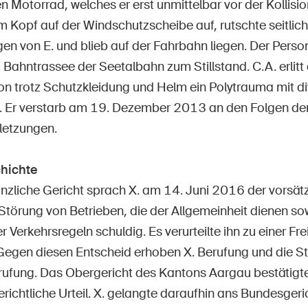
n Motorrad, welches er erst unmittelbar vor der Kollisio
 Kopf auf der Windschutzscheibe auf, rutschte seitlich 
n von E. und blieb auf der Fahrbahn liegen. Der Pers
Bahntrassee der Seetalbahn zum Stillstand. C.A. erlitt 
sion trotz Schutzkleidung und Helm ein Polytrauma mit 
. Er verstarb am 19. Dezember 2013 an den Folgen der
rletzungen.
hichte
anzliche Gericht sprach X. am 14. Juni 2016 der vorsätz
 Störung von Betrieben, die der Allgemeinheit dienen so
r Verkehrsregeln schuldig. Es verurteilte ihn zu einer Fre
Gegen diesen Entscheid erhoben X. Berufung und die S
ufung. Das Obergericht des Kantons Aargau bestätigt
richtliche Urteil. X. gelangte daraufhin ans Bundesgeric