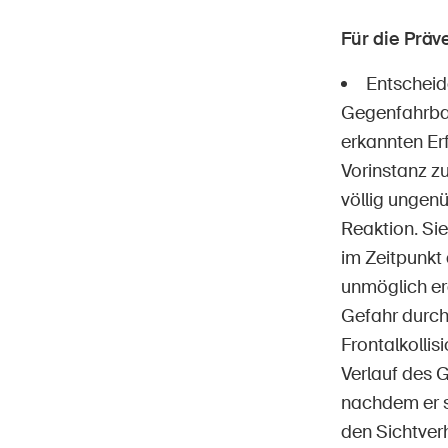
Für die Prä
Entscheid
Gegenfahrbah
erkannten Er
Vorinstanz z
völlig ungenü
Reaktion. Sie
im Zeitpunkt 
unmöglich er
Gefahr durch 
Frontalkolli
Verlauf des 
nachdem er s
den Sichtver