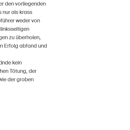
ter den vorliegenden
nur als krass
eführer weder von
inksseitigen
gen zu überholen,
en Erfolg abfand und
tände kein
hen Tötung, der
wie der groben