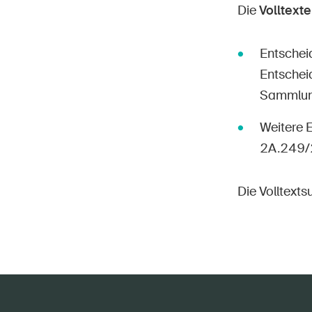
Die
Volltexte
Entschei
Entschei
Sammlung»
Weitere 
2A.249/
Die Volltext