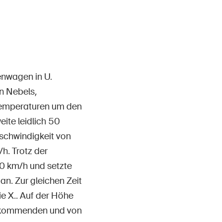
Kontakt & Beratung
nwagen in U.
en Nebels,
 Temperaturen um den
ite leidlich 50
eschwindigkeit von
h. Trotz der
70 km/h und setzte
. Zur gleichen Zeit
ie X.. Auf der Höhe
genkommenden und von