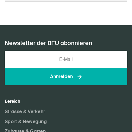
Über die BFU
Medien
Newsletter der BFU abonnieren
Politik
Sinus Plus
Kampagnen
Anmelden
Offene Stellen
Bereich
Strasse & Verkehr
Bestellen & herunterladen
Sport & Bewegung
Kurse & Veranstaltungen
Zuhause & Garten