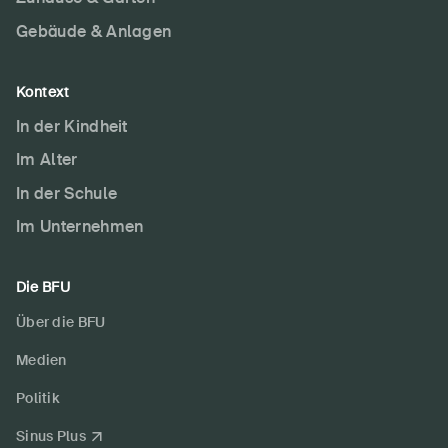
Sichere Produkte
Gebäude & Anlagen
Rechtsfragen & Gerichtsentscheide
Sicherheitsdelegierte & Gemeinden
Kontext
Kontakt & Beratung
In der Kindheit
Im Alter
In der Schule
Im Unternehmen
Die BFU
Über die BFU
Medien
Politik
Sinus Plus