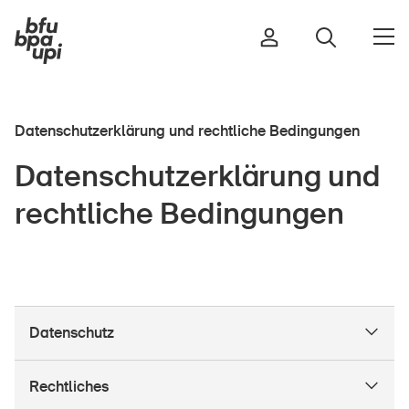
Datenschutzerklärung und rechtliche Bedingungen
Strasse & Verkehr
Datenschutzerklärung und
Sport & Bewegung
rechtliche Bedingungen
Zuhause & Garten
Gebäude & Anlagen
In der Kindheit
Datenschutz
Im Alter
In der Schule
Rechtliches
Im Unternehmen