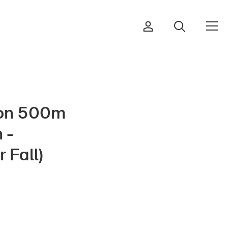
von 500m
Bestellen & herunterladen
 -
Kurse & Veranstaltungen
 Fall)
Sichere Produkte
Rechtsfragen & Gerichtsentscheide
Sicherheitsdelegierte & Gemeinden