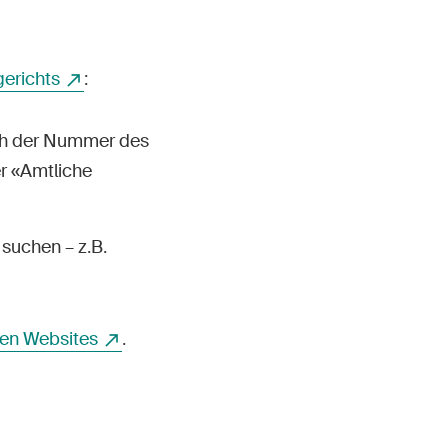
erichts
:
ch der Nummer des
r «Amtliche
suchen – z.B.
en Websites
.