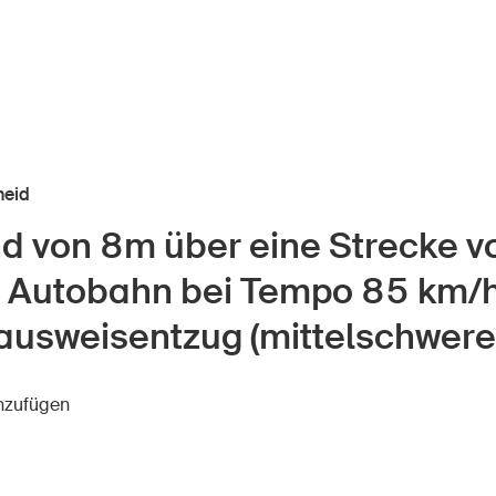
heid
d von 8m über eine Strecke 
r Kindheit
Über die BFU
r Autobahn bei Tempo 85 km/h
Medien
lter
ausweisentzug (mittelschwerer
Politik
er Schule
inzufügen
Sinus Plus
nternehmen
Kampagnen