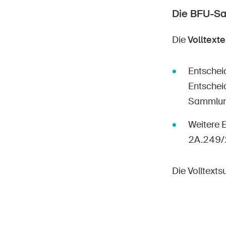
Die BFU-S
Die
Volltexte
Entschei
Entschei
Sammlung»
Weitere 
2A.249/
Die Volltext