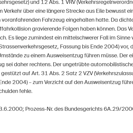
kehrsgesetz) und 12 Abs. 1 VRV (Verkehrsregelnverordnu
m Verkehr über eine längere Strecke aus Eile bewusst ei
voranfahrenden Fahrzeug eingehalten hatte. Da dichter
uffahrkollision gravierende Folgen haben können. Das V
ch. Es liege zumindest ein mittelschwerer Fall im Sinne 
Strassenverkehrsgesetz, Fassung bis Ende 2004) vor, 
Umstände zu einem Ausweisentzug führen müsse. Der 
g sei daher rechtens. Der ungetrübte automobilistisc
– gestützt auf Art. 31 Abs. 2 Satz 2 VZV (Verkehrszula
Ende 2004) – zum Verzicht auf den Ausweisentzug führ
chulden fehle.
23.6.2000; Prozess-Nr. des Bundesgerichts 6A.29/200