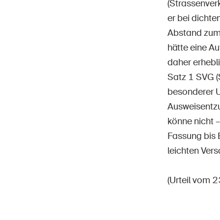
(Strassenver
er bei dichte
Abstand zum 
hätte eine A
daher erhebli
Satz 1 SVG (
besonderer 
Ausweisentzu
könne nicht 
Fassung bis 
leichten Vers
(Urteil vom 