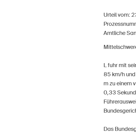
Urteil vom: 
Prozessnum
Amtliche Sa
Star
DE
FR
IT
EN
Mittelschwere
L fuhr mit s
85 km/h und 
m zu einem v
0,33 Sekund
Führerauswei
Bundesgerich
Das Bundesge