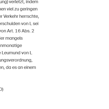
ng) verletzt, indem
nen viel zu geringen
 Verkehr herrschte,
erschulden von L sei
von Art. 16 Abs. 2
der mangels
einmonatige
he Leumund von L
ssungsverordnung,
en, da es an einem
0)