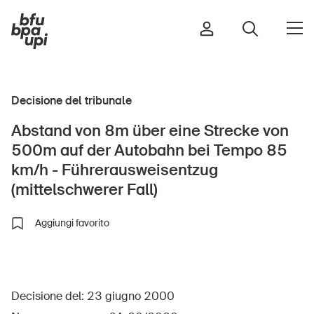
Decisione del tribunale
Strada e traffico
Abstand von 8m über eine Strecke von
Sport e attività fisica
500m auf der Autobahn bei Tempo 85
Casa e giardino
km/h - Führerausweisentzug
Edifici e impianti
(mittelschwerer Fall)
Aggiungi favorito
Bambini
Anziani
Scuola
Decisione del: 23 giugno 2000
Imprese