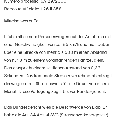
Numero processo: 6A.29/2000
Raccolta ufficiale: 126 II 358
Mittelschwerer Fall
UPI – chi siamo
Media
L fuhr mit seinem Personenwagen auf der Autobahn mit
Politica
einer Geschwindigkeit von ca. 85 km/h und hielt dabei
über eine Strecke von mehr als 500 m einen Abstand
Sinus Plus
von nur 8 m zu einem voranfahrenden Fahrzeug ein.
Campagne
Das entspricht einem zeitlichen Abstand von 0,33
Posti vacanti
Sekunden. Das kantonale Strassenverkehrsamt entzog L
deswegen den Führerausweis für die Dauer von einem
Monat. Diese Verfügung zog L bis vor Bundesgericht.
Ordinare & scaricare materiali
Das Bundesgericht wies die Beschwerde von L ab. Er
Corsi ed eventi
habe die Art. 34 Abs. 4 SVG (Strassenverkehrsgesetz)