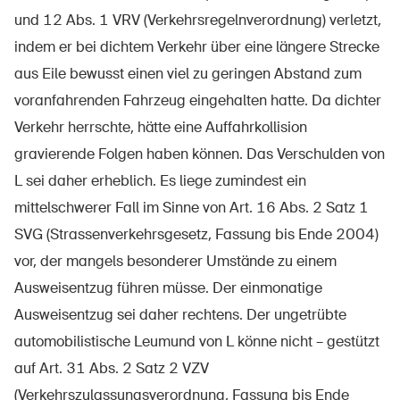
Prodotti sicuri
und 12 Abs. 1 VRV (Verkehrsregelnverordnung) verletzt,
Approfondimenti giuridici
indem er bei dichtem Verkehr über eine längere Strecke
aus Eile bewusst einen viel zu geringen Abstand zum
Delegate e delegati alla sicurezza e Comuni
voranfahrenden Fahrzeug eingehalten hatte. Da dichter
Contatto e consulenza
Verkehr herrschte, hätte eine Auffahrkollision
gravierende Folgen haben können. Das Verschulden von
L sei daher erheblich. Es liege zumindest ein
mittelschwerer Fall im Sinne von Art. 16 Abs. 2 Satz 1
SVG (Strassenverkehrsgesetz, Fassung bis Ende 2004)
vor, der mangels besonderer Umstände zu einem
Ausweisentzug führen müsse. Der einmonatige
Ausweisentzug sei daher rechtens. Der ungetrübte
automobilistische Leumund von L könne nicht – gestützt
auf Art. 31 Abs. 2 Satz 2 VZV
(Verkehrszulassungsverordnung, Fassung bis Ende