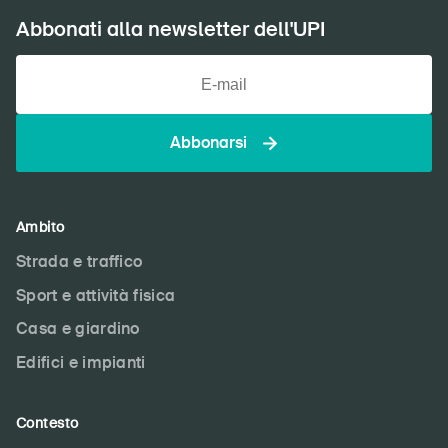
Abbonati alla newsletter dell'UPI
UPI – chi siamo
Media
Abbonarsi
Politica
Sinus Plus
Ambito
Campagne
Strada e traffico
Posti vacanti
Sport e attività fisica
Casa e giardino
Edifici e impianti
Ordinare & scaricare materiali
Corsi ed eventi
Contesto