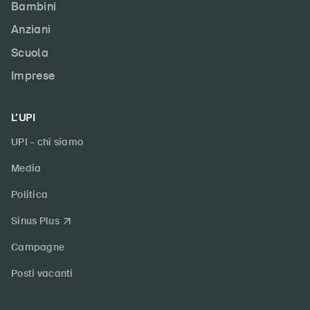
Bambini
Prodotti sicuri
Anziani
Approfondimenti giuridici
Scuola
Delegate e delegati alla sicurezza e Comuni
Imprese
Contatto e consulenza
L’UPI
UPI – chi siamo
Media
Politica
Sinus Plus
Campagne
Posti vacanti