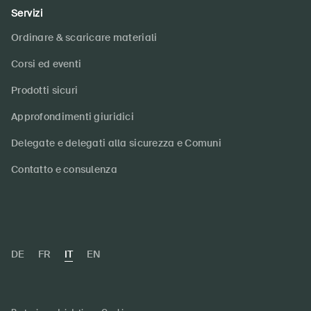
Servizi
Ordinare & scaricare materiali
DE
FR
IT
EN
Corsi ed eventi
Home
Prodotti sicuri
Approfondimenti giuridici
Abbonati alla newsletter
Delegate e delegati alla sicurezza e Comuni
Contatto e consulenza
DE
FR
IT
EN