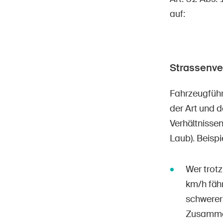
auf:
Strassenve
Fahrzeugführ
der Art und 
Verhältnisse
Laub). Beisp
Wer trot
km/h fähr
schwerer
Zusammen