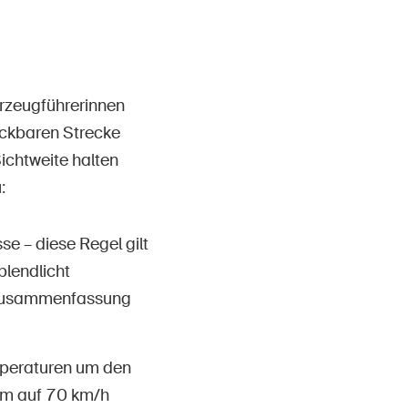
rzeugführerinnen
lickbaren Strecke
ichtweite halten
:
e – diese Regel gilt
lendlicht
e Zusammenfassung
mperaturen um den
50m auf 70 km/h