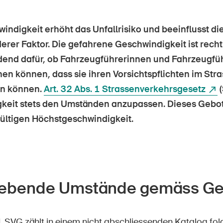
Offene Stellen
ndigkeit erhöht das Unfallrisiko und beeinflusst di
derer Faktor. Die gefahrene Geschwindigkeit ist recht
dend dafür, ob Fahrzeugführerinnen und Fahrzeugfüh
tseite
Newsletter abonnieren
en können, dass sie ihren Vorsichtspflichten im Str
n können.
Art. 32 Abs. 1 Strassenverkehrsgesetz
(
keit stets den Umständen anzupassen. Dieses Gebot
gültigen Höchstgeschwindigkeit.
ebende Umstände gemäss Ge
 1 SVG zählt in einem nicht abschliessenden Katalog f