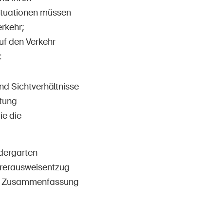
ituationen müssen
rkehr;
auf den Verkehr
:
d Sichtverhältnisse
ötung
e die
dergarten
ührerausweisentzug
die Zusammenfassung