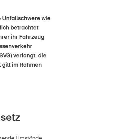
Kontakt & Beratung
e Unfallschwere wie
lich betrachtet
rer ihr Fahrzeug
assenverkehr
SVG) verlangt, die
 gilt im Rahmen
setz
olgende Umstände