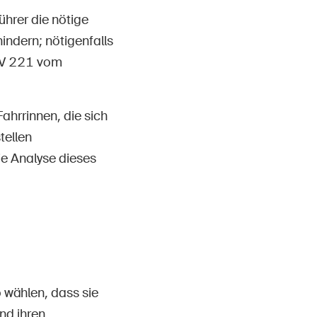
ührer die nötige
indern; nötigenfalls
 IV 221 vom
ahrrinnen, die sich
tellen
ie Analyse dieses
 wählen, dass sie
nd ihren