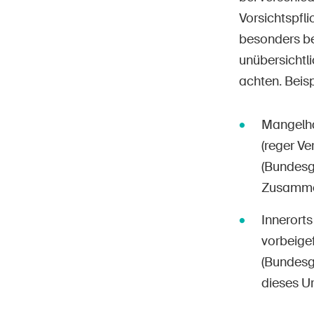
Vorsichtspfl
besonders be
unübersichtli
achten. Beis
Mangelha
(reger Ve
(Bundesg
Zusammen
Innerort
vorbeigef
(Bundesg
dieses Ur