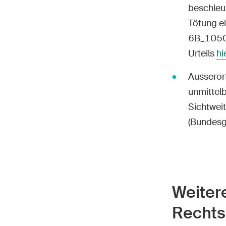
beschleu
Tötung e
6B_1050
Urteils
hi
Ausserort
unmittel
Sichtwei
(Bundesg
Weiter
Rechts