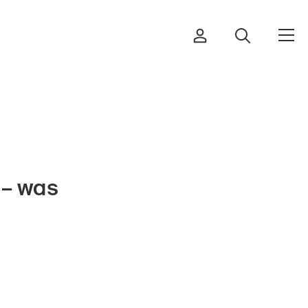
Bestellen & herunterladen
 – was
Kurse & Veranstaltungen
Sichere Produkte
Rechtsfragen & Gerichtsentscheide
Sicherheitsdelegierte & Gemeinden