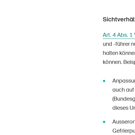
Sichtverhäl
Art. 4 Abs. 
und -führer n
halten könne
können. Beis
Anpassung
auch auf
(Bundesg
dieses Ur
Ausseror
Gefrierp