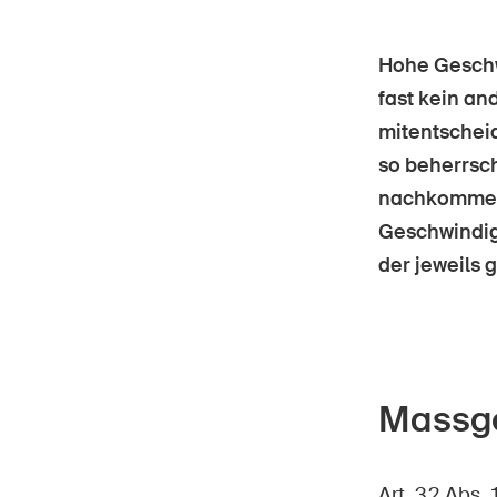
Hohe Geschwi
fast kein an
mitentschei
Star
DE
FR
IT
EN
so beherrsch
nachkomme
Geschwindig
der jeweils 
Massg
Art. 32 Abs.