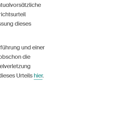
tualvorsätzliche
chtsurteil
sung dieses
rführung und einer
 obschon die
elverletzung
ieses Urteils
hier
.
s