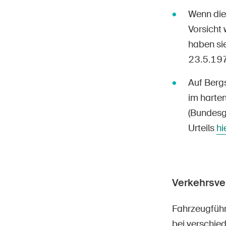
Wenn die 
Vorsicht 
haben si
23.5.1975
Auf Bergs
im harten
(Bundesg
Urteils
hi
Verkehrsve
Fahrzeugführ
bei verschie