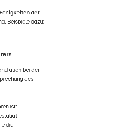
Fähigkeiten der
nd. Beispiele dazu:
rers
nd auch bei der
sprechung des
en ist:
stätigt
e die