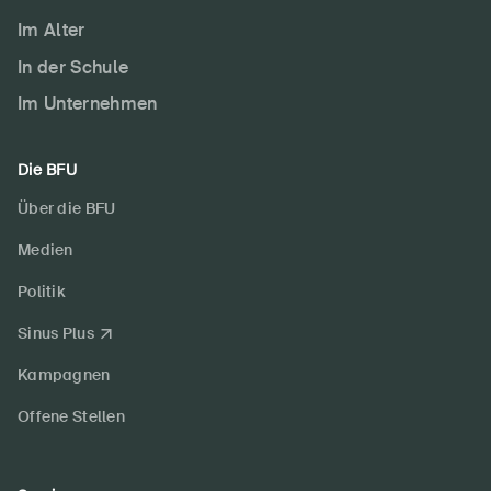
Im Alter
DE
FR
IT
EN
In der Schule
Im Unternehmen
Startseite
Die BFU
Newsletter abonnieren
Über die BFU
Medien
Politik
Sinus Plus
Kampagnen
Offene Stellen