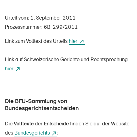
Urteil vom: 1. September 2011
Über die BFU
Prozessnummer: 6B_299/2011
Medien
Link zum Volltext des Urteils
hier
Politik
Link auf Schweizerische Gerichte und Rechtsprechung
Sinus Plus
hier
Kampagnen
Offene Stellen
Die BFU-Sammlung von
Bundesgerichtsentscheiden
Bestellen & herunterladen
Die
Volltexte
der Entscheide finden Sie auf der Website
Kurse & Veranstaltungen
des
Bundesgerichts
: