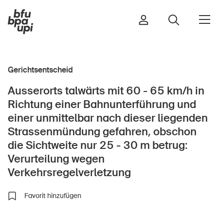
Gerichtsentscheid
Strasse & Verkehr
Ausserorts talwärts mit 60 - 65 km/h in
Sport & Bewegung
Richtung einer Bahnunterführung und
Zuhause & Garten
einer unmittelbar nach dieser liegenden
Gebäude & Anlagen
Strassenmündung gefahren, obschon
die Sichtweite nur 25 - 30 m betrug:
Verurteilung wegen
Verkehrsregelverletzung
In der Kindheit
Im Alter
Favorit hinzufügen
In der Schule
Im Unternehmen