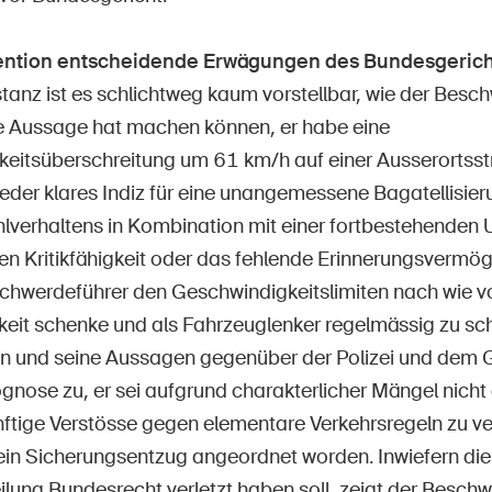
vention entscheidende Erwägungen des Bundesgerich
stanz ist es schlichtweg kaum vorstellbar, wie der Besc
 Aussage hat machen können, er habe eine
eitsüberschreitung um 61 km/h auf einer Ausserortsst
eder klares Indiz für eine unangemessene Bagatellisier
lverhaltens in Kombination mit einer fortbestehenden U
den Kritikfähigkeit oder das fehlende Erinnerungsvermö
chwerdeführer den Geschwindigkeitslimiten nach wie v
it schenke und als Fahrzeuglenker regelmässig zu schn
en und seine Aussagen gegenüber der Polizei und dem G
ognose zu, er sei aufgrund charakterlicher Mängel nicht g
nftige Verstösse gegen elementare Verkehrsregeln zu ve
 ein Sicherungsentzug angeordnet worden. Inwiefern die
ilung Bundesrecht verletzt haben soll, zeigt der Beschw