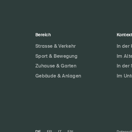
Bereich
Kontex
Strasse & Verkehr
In der
Sport & Bewegung
Im Alt
Zuhause & Garten
In der
Gebäude & Anlagen
Im Un
DE
FR
IT
EN
Datensch