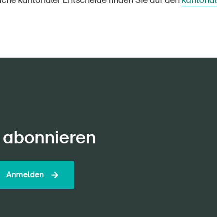
suche kantonaler Entscheide finden Sie auf den
kantonal
 abonnieren
Anmelden