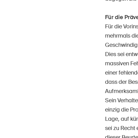
Für die Prä
Für die Vorin
mehrmals die
Geschwindigk
Dies sei entw
massiven Feh
einer fehlen
dass der Bes
Aufmerksamke
Sein Verhalt
einzig die Pr
Lage, auf kü
sei zu Recht
dieser Beurte