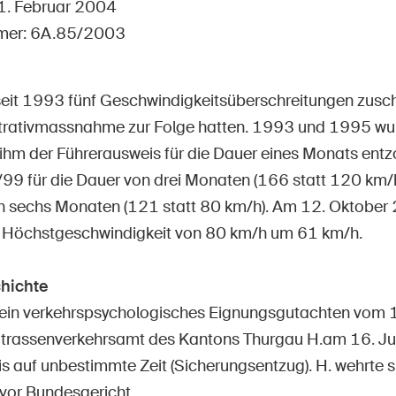
Offene Stellen
11. Februar 2004
mer: 6A.85/2003
h seit 1993 fünf Geschwindigkeitsüberschreitungen zus
tseite
Newsletter abonnieren
trativmassnahme zur Folge hatten. 1993 und 1995 wur
hm der Führerausweis für die Dauer eines Monats entz
99 für die Dauer von drei Monaten (166 statt 120 km/
n sechs Monaten (121 statt 80 km/h). Am 12. Oktober 
e Höchstgeschwindigkeit von 80 km/h um 61 km/h.
hichte
 ein verkehrspsychologisches Eignungsgutachten vom
Strassenverkehrsamt des Kantons Thurgau H.am 16. J
s auf unbestimmte Zeit (Sicherungsentzug). H. wehrte si
vor Bundesgericht.