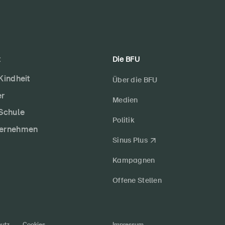
t
Die BFU
 Kindheit
Über die BFU
er
Medien
 Schule
Politik
ternehmen
Sinus Plus
Kampagnen
Offene Stellen
utz
Cookies
Impressum