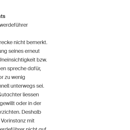
ts
hwerdeführer
recke nicht bemerkt.
ung seines erneut
neinsichtigkeit bzw.
gen spreche dafür,
or zu wenig
ell unterwegs sei.
utachter liessen
ewillt oder in der
rzichten. Deshalb
 Vorinstanz mit
erdeführer nicht auf