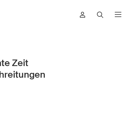
te Zeit
Bestellen & herunterladen
hreitungen
Kurse & Veranstaltungen
Sichere Produkte
Rechtsfragen & Gerichtsentscheide
Sicherheitsdelegierte & Gemeinden