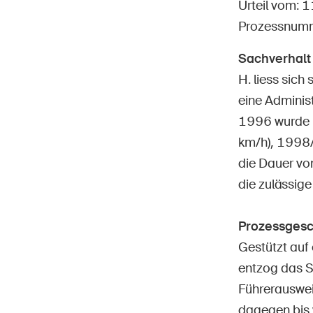
Urteil vom: 
Prozessnum
Sachverhalt
H. liess sic
Star
DE
FR
IT
EN
eine Adminis
1996 wurde i
km/h), 1998/
die Dauer vo
die zulässig
Prozessgesc
Gestützt auf
entzog das 
Führerauswei
dagegen bis 