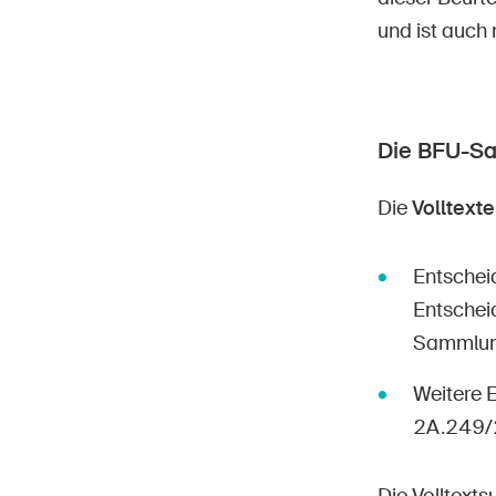
und ist auch n
Die BFU-S
Die
Volltexte
Entschei
Entschei
Sammlung»
Weitere 
2A.249/