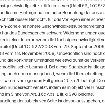
hstgeschwindigkeit zu differenzieren (Urteil 6B_1028/
Vor diesem Hintergrund und unter Beachtung der beson
ich fällt ausser Betracht, für das Vorliegen einer sch
km/h-Zone eine höhere Geschwindigkeitsüberschreitung
So hat das Bundesgericht schwere Widerhandlungen a
ker in einer Innerortszone die Höchstgeschwindigkeit 
reitet (Urteil 1C_522/2008 vom 29. September 2009; 
 vom 18. November 2008). Unbeachtlich sind nach d
ng die konkreten Umstände wie etwa günstige Verkeh
tomobilistischer Leumund. Bei dieser Sachlage ist die g
ung auch dann massgebend, wenn die Überschreitung 
 - wie im vorliegenden Fall genau 25 km/h beträgt. D
ein Bundesrecht verletzt, indem es in objektiver Hinsic
 im Sinne von Art. 16c Abs. 1 lit. a SVG bejahte.
urteilung der subjektiven Seite ist davon auszugehen, d