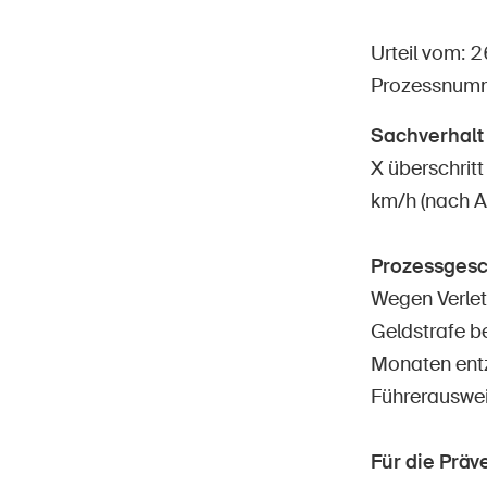
Urteil vom: 
Prozessnum
Sachverhalt
Star
DE
FR
IT
EN
X überschrit
km/h (nach A
Prozessgesc
Wegen Verlet
Geldstrafe be
Monaten entz
Führerauswei
Für die Prä