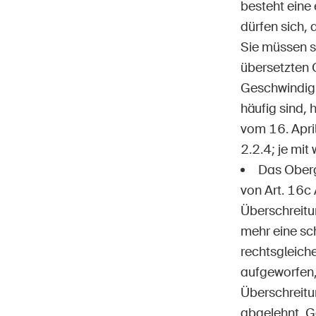
besteht eine
dürfen sich, 
Sie müssen si
übersetzten 
Geschwindigk
häufig sind,
vom 16. Apri
2.2.4; je mit
Das Oberg
von Art. 16c 
Überschreitu
mehr eine sc
rechtsgleich
aufgeworfen,
Überschreitu
abgelehnt, G