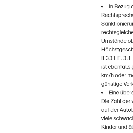
In Bezug 
Rechtsprechu
Sanktionieru
rechtsgleich
Umstände obj
Höchstgesch
II 331 E. 3.1
ist ebenfall
km/h oder me
günstige Ver
Eine übers
Die Zahl der 
auf der Auto
viele schwach
Kinder und ä