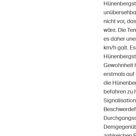
Hünenbergstr
unübersehbar
nicht vor, da
wäre. Die Te
es daher une
km/h galt. E
Hünenbergstr
Gewohnheit hä
erstmals auf
die Hünenber
befahren zu 
Signalisatio
Beschwerdefü
Durchgangsst
Demgegenüber
zahlreichen 