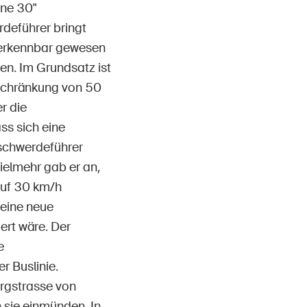
one 30"
deführer bringt
ht erkennbar gewesen
en. Im Grundsatz ist
eschränkung von 50
r die
ss sich eine
Beschwerdeführer
ielmehr gab er an,
auf 30 km/h
eine neue
ert wäre. Der
e
 Buslinie.
rgstrasse von
 sie einmünden. In