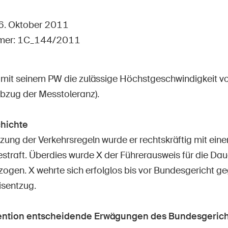
Offene Stellen
26. Oktober 2011
mer: 1C_144/2011
tseite
Newsletter abonnieren
t mit seinem PW die zulässige Höchstgeschwindigkeit 
bzug der Messtoleranz).
hichte
zung der Verkehrsregeln wurde er rechtskräftig mit ein
straft. Überdies wurde X der Führerausweis für die Dau
ogen. X wehrte sich erfolglos bis vor Bundesgericht g
sentzug.
vention entscheidende Erwägungen des Bundesgerich