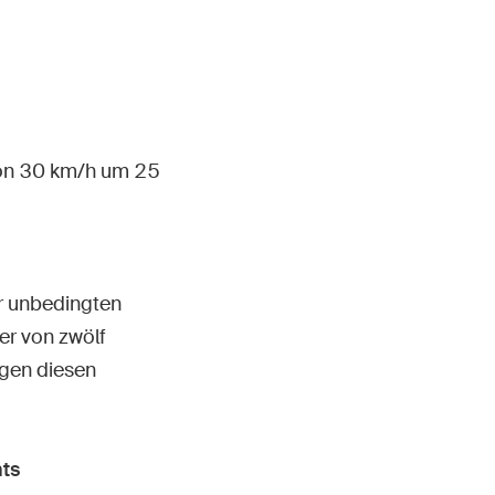
Kontakt & Beratung
von 30 km/h um 25
er unbedingten
er von zwölf
egen diesen
ts