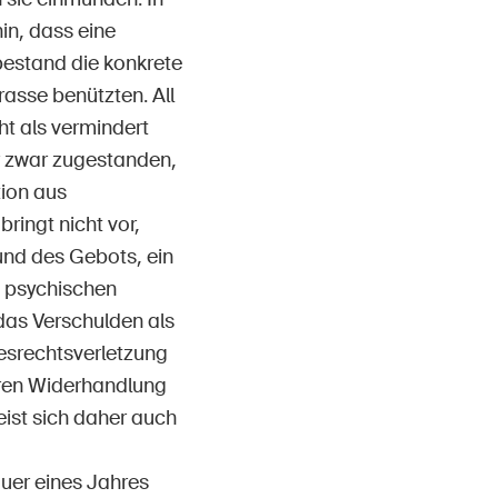
in, dass eine
bestand die konkrete
asse benützten. All
t als vermindert
r zwar zugestanden,
tion aus
ingt nicht vor,
und des Gebots, ein
n psychischen
das Verschulden als
esrechtsverletzung
eren Widerhandlung
eist sich daher auch
uer eines Jahres