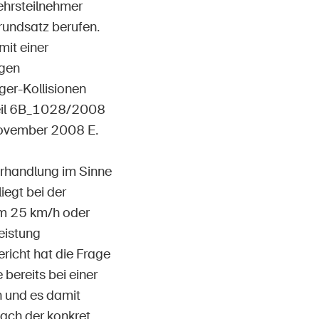
ehrsteilnehmer
grundsatz berufen.
mit einer
lgen
er-Kollisionen
rteil 6B_1028/2008
November 2008 E.
erhandlung im Sinne
iegt bei der
um 25 km/h oder
eistung
icht hat die Frage
bereits bei einer
n und es damit
ach der konkret