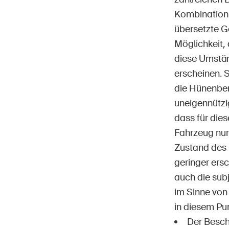
Kombination 
übersetzte G
Möglichkeit,
diese Umstän
erscheinen. 
die Hünenberg
uneigennützi
dass für die
Fahrzeug nur
Zustand des 
geringer ers
auch die sub
im Sinne von 
in diesem Pu
Der Besch