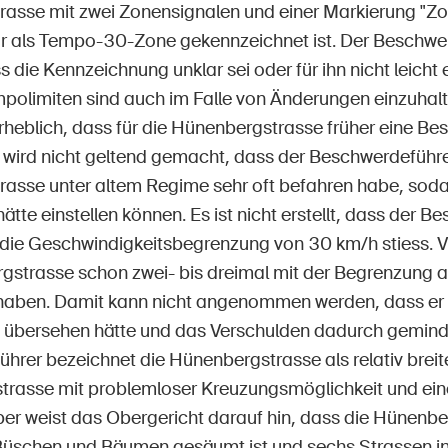
asse mit zwei Zonensignalen und einer Markierung "Z
 als Tempo-30-Zone gekennzeichnet ist. Der Beschwer
ss die Kennzeichnung unklar sei oder für ihn nicht leic
mpolimiten sind auch im Falle von Änderungen einzuhalt
rheblich, dass für die Hünenbergstrasse früher eine B
s wird nicht geltend gemacht, dass der Beschwerdeführe
asse unter altem Regime sehr oft befahren habe, soda
tte einstellen können. Es ist nicht erstellt, dass der 
 die Geschwindigkeitsbegrenzung von 30 km/h stiess. V
gstrasse schon zwei- bis dreimal mit der Begrenzung 
haben. Damit kann nicht angenommen werden, dass er 
n übersehen hätte und das Verschulden dadurch gemind
hrer bezeichnet die Hünenbergstrasse als relativ breit
rasse mit problemloser Kreuzungsmöglichkeit und einer
 weist das Obergericht darauf hin, dass die Hünenbe
Büschen und Bäumen gesäumt ist und sechs Strassen in