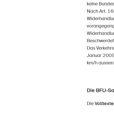
keine Bundes
Nach Art. 16c
Widerhandlun
vorangegange
Widerhandlun
Beschwerdefüh
Das Verkehrs
Januar 2009,
km/h aussero
Die BFU-S
Die
Volltexte