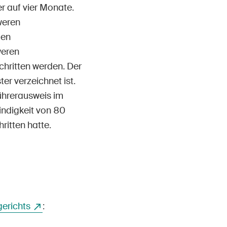
r auf vier Monate.
weren
den
weren
hritten werden. Der
er verzeichnet ist.
ührerausweis im
ndigkeit von 80
itten hatte.
erichts
: