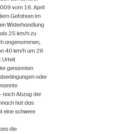
2009 vom 16. April
dern Gefahren im
weren Widerhandlung
 als 25 km/h zu
uch angenommen,
von 40 km/h um 26
Urteil
er genannten
rsbedingungen oder
enannte
- nach Abzug der
emnach hat das
ht eine schwere
ass die