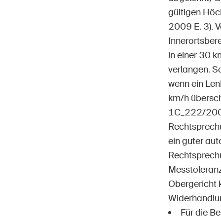
gültigen Höc
2009 E. 3). 
Innerortsbere
in einer 30 
verlangen. 
wenn ein Len
km/h übersch
1C_222/2008
Rechtsprechu
ein guter au
Rechtsprech
Messtoleranz
Obergericht k
Widerhandlung
Für die Be