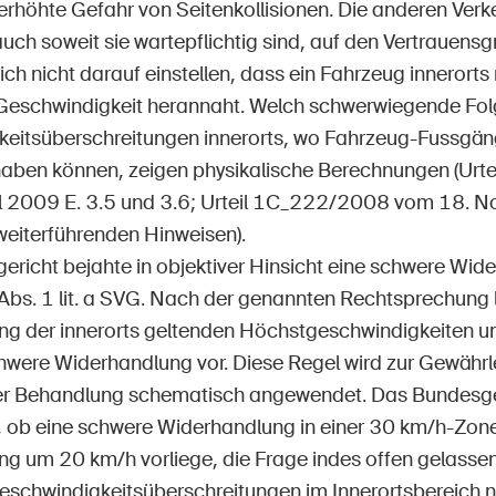
 erhöhte Gefahr von Seitenkollisionen. Die anderen Verk
auch soweit sie wartepflichtig sind, auf den Vertrauens
ch nicht darauf einstellen, dass ein Fahrzeug innerorts 
Geschwindigkeit herannaht. Welch schwerwiegende Fo
eitsüberschreitungen innerorts, wo Fahrzeug-Fussgäng
 haben können, zeigen physikalische Berechnungen (U
l 2009 E. 3.5 und 3.6; Urteil 1C_222/2008 vom 18. 
 weiterführenden Hinweisen).
ericht bejahte in objektiver Hinsicht eine schwere Wid
Abs. 1 lit. a SVG. Nach der genannten Rechtsprechung l
ng der innerorts geltenden Höchstgeschwindigkeiten 
hwere Widerhandlung vor. Diese Regel wird zur Gewährl
er Behandlung schematisch angewendet. Das Bundesger
 ob eine schwere Widerhandlung in einer 30 km/h-Zone 
ng um 20 km/h vorliege, die Frage indes offen gelasse
eschwindigkeitsüberschreitungen im Innerortsbereich n