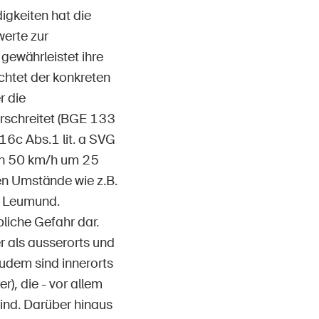
igkeiten hat die
erte zur
ewährleistet ihre
htet der konkreten
r die
rschreitet (BGE 133
16c Abs.1 lit. a SVG
von 50 km/h um 25
en Umstände wie z.B.
er Leumund.
bliche Gefahr dar.
r als ausserorts und
udem sind innerorts
), die - vor allem
ind. Darüber hinaus