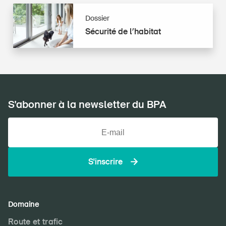
routier
Dossier
Sécurité
Sécurité de l’habitat
de
l’habitat
S'abonner à la newsletter du BPA
S'inscrire
Domaine
Route et trafic