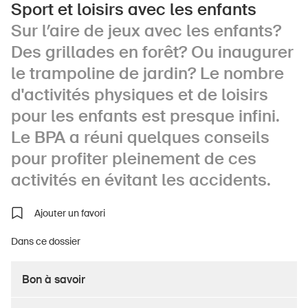
Sport et loisirs avec les enfants
Sur l’aire de jeux avec les enfants?
Des grillades en forêt? Ou inaugurer
À propos du BPA
le trampoline de jardin? Le nombre
Médias
d'activités physiques et de loisirs
Politique
pour les enfants est presque infini.
Le BPA a réuni quelques conseils
Sinus Plus
pour profiter pleinement de ces
Campagnes
activités en évitant les accidents.
Postes vacants
Ajouter un favori
Dans ce dossier
Commander et télécharger
Bon à savoir
Cours et événements