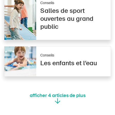
Conseils
Salles de sport
ouvertes au grand
public
DE
FR
IT
EN
Page d'accueil
Conseils
Les enfants et l’eau
S'abonner à la newsletter
afficher
4
articles de plus