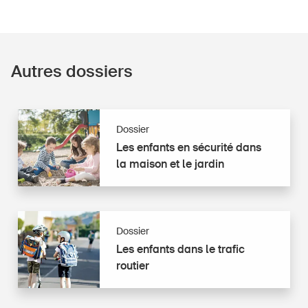
Autres dossiers
Dossier
Les
Les enfants en sécurité dans
enfants
la maison et le jardin
en
sécurité
dans
la
Dossier
Les
maison
Les enfants dans le trafic
enfants
et
routier
dans
le
le
jardin
trafic