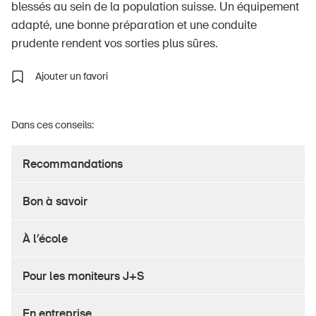
blessés au sein de la population suisse. Un équipement
adapté, une bonne préparation et une conduite
prudente rendent vos sorties plus sûres.
À propos du BPA
Ajouter un favori
Médias
Politique
Dans ces conseils:
Sinus Plus
Recommandations
Campagnes
Postes vacants
Bon à savoir
À l’école
Commander et télécharger
Pour les moniteurs J+S
Cours et événements
En entreprise