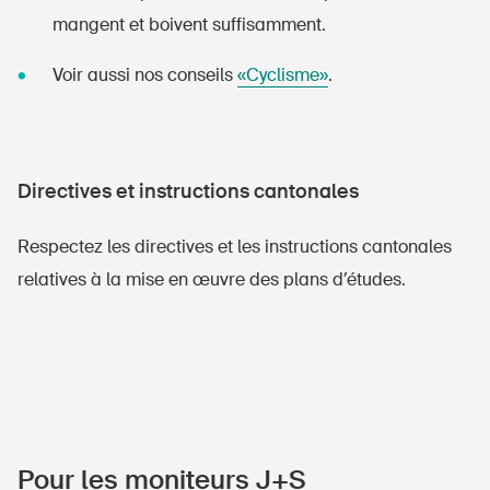
mangent et boivent suffisamment.
Voir aussi nos conseils
«Cyclisme»
.
Directives et instructions cantonales
DE
FR
IT
EN
Respectez les directives et les instructions cantonales
relatives à la mise en œuvre des plans d’études.
Page d'accueil
S'abonner à la newsletter
Pour les moniteurs J+S