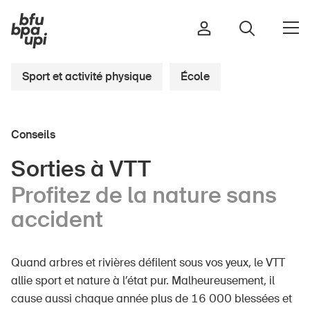
Sport et activité physique
École
Route et trafic
Conseils
Sport et activité physique
Maison et jardin
Sorties à VTT
Bâtiments et installations
Profitez de la nature sans
accident
Enfants
Quand arbres et rivières défilent sous vos yeux, le VTT
Seniors
allie sport et nature à l’état pur. Malheureusement, il
École
cause aussi chaque année plus de 16 000 blessées et
Entreprises