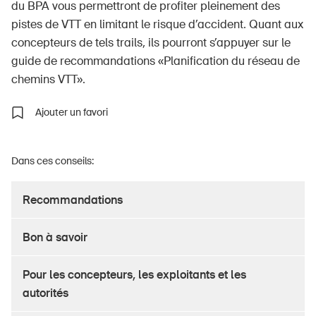
du BPA vous permettront de profiter pleinement des
pistes de VTT en limitant le risque d’accident. Quant aux
concepteurs de tels trails, ils pourront s’appuyer sur le
guide de recommandations «Planification du réseau de
À propos du BPA
chemins VTT».
Médias
Ajouter un favori
Politique
Sinus Plus
Dans ces conseils:
Campagnes
Postes vacants
Recommandations
Bon à savoir
Commander et télécharger
Pour les concepteurs, les exploitants et les
autorités
Cours et événements