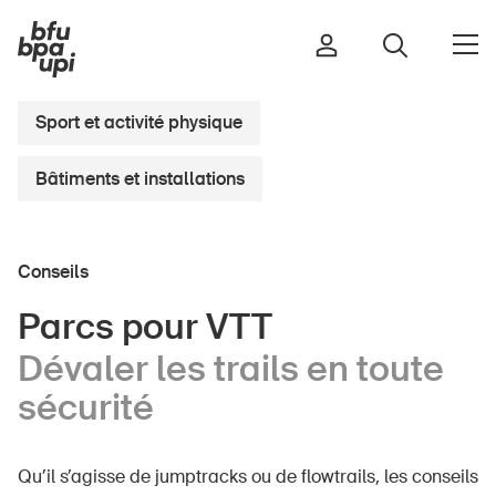
Sport et activité physique
Bâtiments et installations
Route et trafic
Sport et activité physique
Maison et jardin
Conseils
Bâtiments et installations
Parcs pour VTT
Dévaler les trails en toute
Enfants
sécurité
Seniors
École
Qu’il s’agisse de jumptracks ou de flowtrails, les conseils
Entreprises