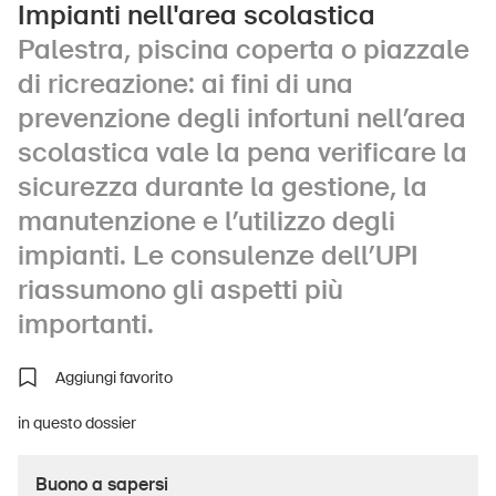
Impianti nell'area scolastica
Palestra, piscina coperta o piazzale
di ricreazione: ai fini di una
UPI – chi siamo
prevenzione degli infortuni nell’area
Media
scolastica vale la pena verificare la
Politica
sicurezza durante la gestione, la
manutenzione e l’utilizzo degli
Sinus Plus
impianti. Le consulenze dell’UPI
Campagne
riassumono gli aspetti più
Posti vacanti
importanti.
Aggiungi favorito
in questo dossier
Ordinare & scaricare materiali
Corsi ed eventi
Buono a sapersi