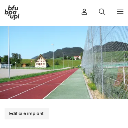
Strada e traffico
Sport e attività fisica
Casa e giardino
Edifici e impianti
Bambini
Anziani
Edifici e impianti
Scuola
Imprese