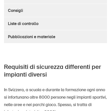
Prodotti sicuri
Consigli
Approfondimenti giuridici
Delegate e delegati alla sicurezza e Comuni
Liste di controllo
Contatto e consulenza
Pubblicazioni e materiale
Requisiti di sicurezza differenti per
impianti diversi
In Svizzera, a scuola e durante la formazione ogni anno
si infortunano oltre 8000 persone negli impianti sportivi,
nelle aree e nei parchi gioco. Spesso, si tratta di