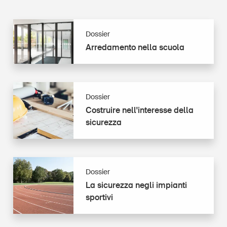
Dossier
Arredamento
Arredamento nella scuola
nella
scuola
Dossier
Costruire
Costruire nell­'­in­ter­es­se della
nell­'­
sicurezza
in­
ter­
es­
se
Dossier
La
della
La sicurezza negli impianti
sicurezza
sicurezza
sportivi
negli
impianti
sportivi