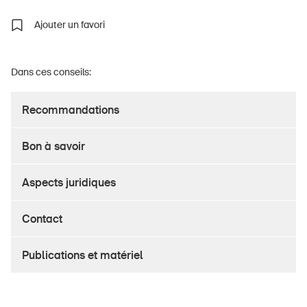
Ajouter un favori
À propos du BPA
Dans ces conseils:
Médias
Recommandations
Politique
Sinus Plus
Bon à savoir
Campagnes
Aspects juridiques
Postes vacants
Contact
Publications et matériel
Commander et télécharger
Cours et événements