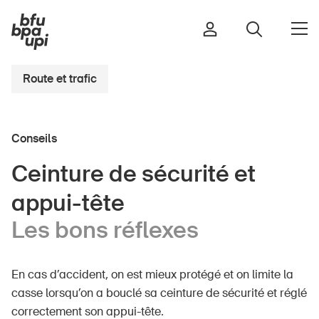
Route et trafic
Route et trafic
Conseils
Sport et activité physique
Maison et jardin
Ceinture de sécurité et
Bâtiments et installations
appui-tête
Les bons réflexes
Enfants
Seniors
En cas d’accident, on est mieux protégé et on limite la
École
casse lorsqu’on a bouclé sa ceinture de sécurité et réglé
correctement son appui-tête.
Entreprises