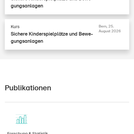
gungs­an­la­gen
Kurs
Bern, 25.
August 2026
Sichere Kin­der­spiel­plät­ze und Be­we­
gungs­an­la­gen
Publikationen
Forschung & Statistik