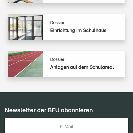
mehr
Sicherheit
Dossier
Einrichtung
Einrichtung im Schulhaus
im
Schulhaus
Dossier
Anlagen
Anlagen auf dem Schulareal
auf
dem
Schulareal
Newsletter der BFU abonnieren