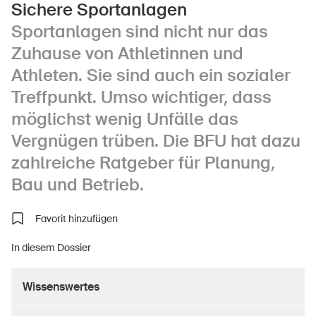
Sichere Sportanlagen
Sportanlagen sind nicht nur das
Zuhause von Athletinnen und
Über die BFU
Athleten. Sie sind auch ein sozialer
Medien
Treffpunkt. Umso wichtiger, dass
Politik
möglichst wenig Unfälle das
Vergnügen trüben. Die BFU hat dazu
Sinus Plus
zahlreiche Ratgeber für Planung,
Kampagnen
Bau und Betrieb.
Offene Stellen
Favorit hinzufügen
In diesem Dossier
Bestellen & herunterladen
Wissenswertes
Kurse & Veranstaltungen