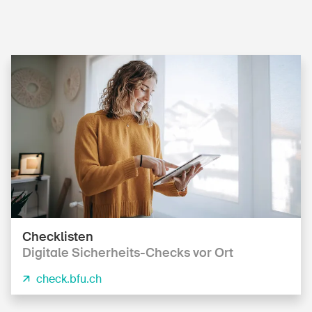
DE
FR
IT
EN
Startseite
Checklisten
Newsletter abonnieren
Digitale Si­cher­heits-Checks vor Ort
check.bfu.ch