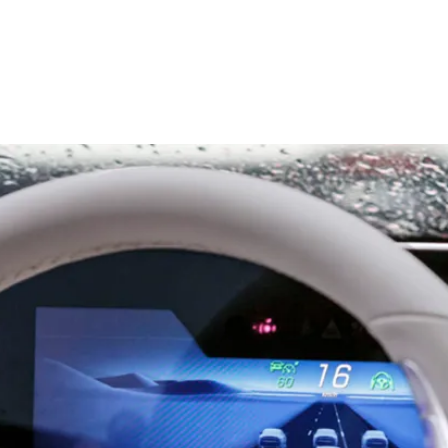
r Kindheit
Über die BFU
Medien
lter
Politik
er Schule
Sinus Plus
nternehmen
Kampagnen