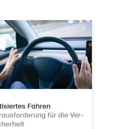
­ti­siertes Fahren
raus­for­de­rung für die Ver­
che­rheit