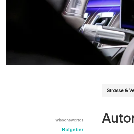
Star
DE
FR
IT
EN
Strasse & V
Auto
Wissenswertes
Ratgeber