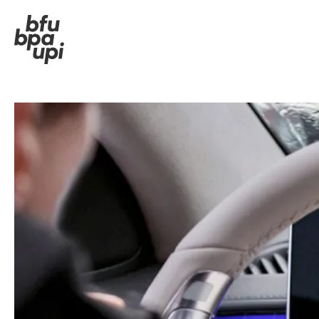
Strasse & Verkehr
In de
Sport & Bewegung
Im A
Zuhause & Garten
In d
Gebäude & Anlagen
Im U