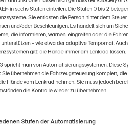
te Fahrfunktionen lassen sich gemäss der «Society of 
E)» in sechs Stufen einteilen. Die Stufen 0 bis 2 belege
enzsysteme. Sie entlasten die Person hinter dem Steue
sen und/oder Beschleunigen. Es handelt sich um Sicher
me, die informieren, warnen, eingreifen oder die Fahre
ch unterstützen – wie etwa der adaptive Tempomat. Auch
enzsystemen gilt: die Hände immer am Lenkrad lassen.
 3 spricht man von Automatisierungssystemen. Diese 
er: Sie übernehmen die Fahrzeugsteuerung komplett, die
die Hände vom Lenkrad nehmen. Sie muss jedoch bereit 
Umständen die Kontrolle wieder zu übernehmen.
iedenen Stufen der Automatisierung