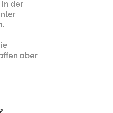
In der
unter
h.
ie
affen aber
?