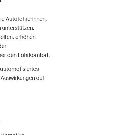
ie Autofahrerinnen,
 unterstützen.
reifen, erhöhen
der
her den Fahrkomfort.
 automatisiertes
n Auswirkungen auf
m