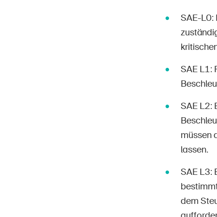
SAE-L0: 
zuständig
kritisch
SAE L1: 
Beschleu
SAE L2: 
Beschleu
müssen d
lassen.
SAE L3: 
bestimmte
dem Steu
aufforde