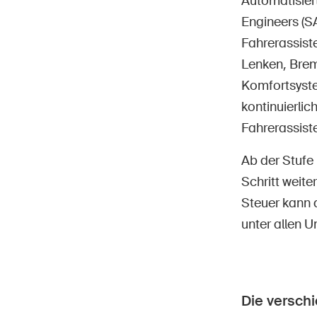
Automatisier
Engineers (SA
Fahrerassist
Lenken, Brem
Komfortsyste
kontinuierli
Fahrerassist
Ab der Stufe
Schritt weit
Steuer kann 
unter allen 
Die versch