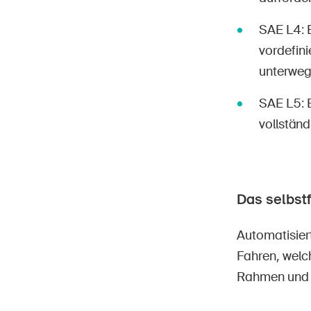
SAE L4: 
vordefin
unterwegs
SAE L5: 
vollständ
Das selbst
Automatisiert
Fahren, welch
Rahmen und r