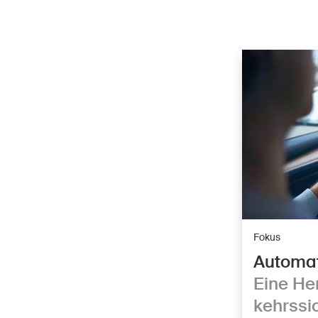
Fokus
Au­to­ma
Eine He­
kehrs­si­