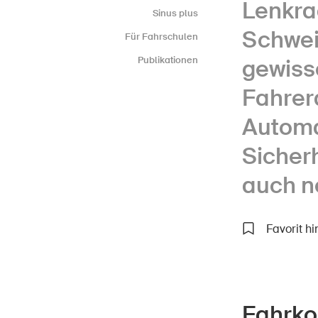
Lenkra
Sinus plus
Schwei
Für Fahrschulen
gewiss
Publikationen
Fahrer
Automa
Sicher
auch n
Favorit h
Fahrko