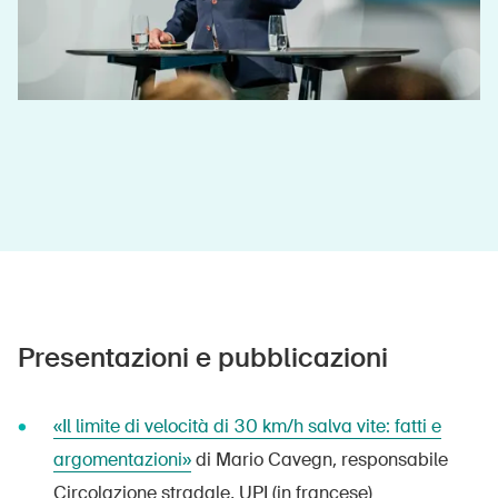
Presentazioni e pubblicazioni
DE
FR
IT
EN
«Il limite di velocità di 30 km/h salva vite: fatti e
argomentazioni»
di Mario Cavegn, responsabile
Home
Circolazione stradale, UPI (in francese)