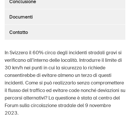
Conclusione
Documenti
UPI – chi siamo
Contatto
Media
Politica
In Svizzera il 60% circa degli incidenti stradali gravi si
Sinus Plus
verificano all’interno delle località. Introdurre il limite di
30 km/h nei punti in cui la sicurezza lo richiede
Campagne
consentirebbe di evitare almeno un terzo di questi
Posti vacanti
incidenti. Come si può realizzarlo senza compromettere
il flusso del traffico ed evitare code nonché deviazioni su
percorsi alternativi? La questione è stata al centro del
Forum sulla circolazione stradale del 9 novembre
Ordinare & scaricare materiali
2023.
Corsi ed eventi