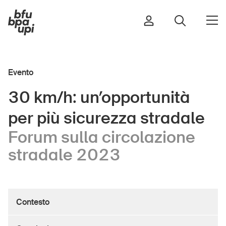
Congratulazioni, la sicurezza
nello sport è importante per
Evento
te.
Strada e traffico
30 km/h: un’opportunità
Sport e attività fisica
per più sicurezza stradale
Casa e giardino
Edifici e impianti
Forum sulla circolazione
stradale 2023
Bambini
Anziani
Contesto
Scuola
Imprese