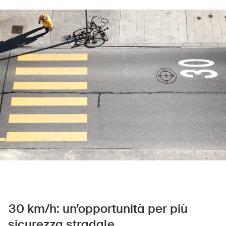
Prodotti sicuri
Approfondimenti giuridici
Delegate e delegati alla sicurezza e Comuni
Contatto e consulenza
30 km/h: un’opportunità per più
sicurezza stradale