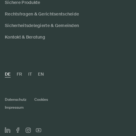
Sichere Produkte
Rechtsfragen & Gerichtsentscheide
Sicherheitsdelegierte & Gemeinden
Kontakt & Beratung
DE
FR
IT
EN
Datenschutz
Cookies
Impressum
Jetzt die wertvollen BFU-Tipps für deine Sportart
entdecken.