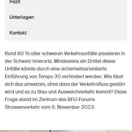
Fazit
Unterlagen
Über die BFU
Kontakt
Medien
Politik
Rund 60 % aller schweren Verkehrsunfälle passieren in
Sinus Plus
der Schweiz innerorts. Mindestens ein Drittel dieser
Unfälle könnte durch eine sicherheitsorientierte
Kampagnen
Einführung von Tempo 30 verhindert werden. Wie lässt
Offene Stellen
sich das umsetzen, ohne dass der Verkehrsfluss gestört
wird und es zu Stau und Ausweichverkehr kommt? Diese
Frage stand im Zentrum des BFU-Forums
Strassenverkehr vom 9. November 2023.
Bestellen & herunterladen
Kurse & Veranstaltungen