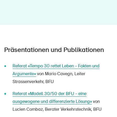
Präsentationen und Publikationen
DE
FR
IT
EN
Referat «Tempo 30 rettet Leben – Fakten und
Argumente»
von Mario Cavegn, Leiter
Startseite
Strassenverkehr, BFU
Newsletter abonnieren
Referat «Modell 30/50 der BFU – eine
ausgewogene und differenzierte Lösung»
von
Lucien Combaz, Berater Verkehrstechnik, BFU