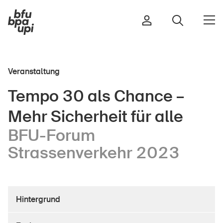
Gratuliere, Sicherheit ist dir
im Sport wichtig.
Veranstaltung
Strasse & Verkehr
Tempo 30 als Chance –
Sport & Bewegung
Mehr Sicherheit für alle
Zuhause & Garten
Gebäude & Anlagen
BFU-Forum
Strassenverkehr 2023
In der Kindheit
Im Alter
Hintergrund
In der Schule
Im Unternehmen