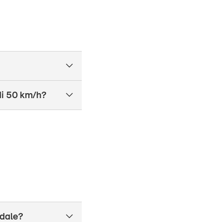
 di 50 km/h?
adale?