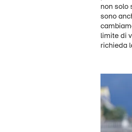
non solo s
sono anc
cambiamen
limite di
Hom
richieda 
DE
FR
IT
EN