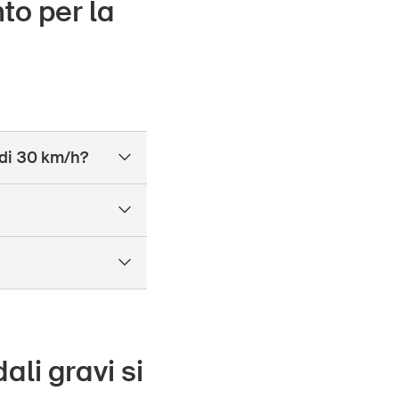
to per la
 di 30 km/h?
ali gravi si