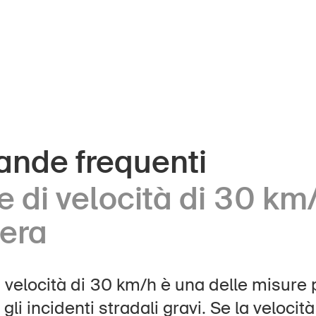
nde frequenti
ini
UPI – chi siamo
e di velocità di 30 km/
Media
ani
zera
Politica
la
Sinus Plus
ese
di velocità di 30 km/h è una delle misure 
Campagne
gli incidenti stradali gravi. Se la velocit