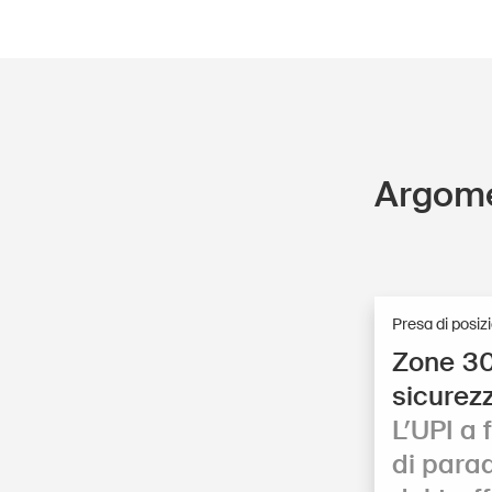
Argome
Presa di posiz
Zone 30
sicurez
L’UPI a
di paradi