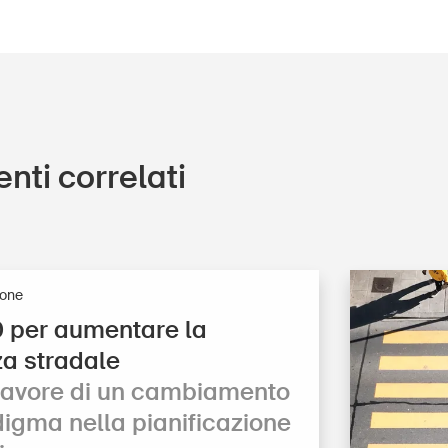
nti correlati
ione
 per aumentare la
za stradale
 favore di un cambiamento
gma nella pi­a­ni­fi­ca­zio­ne