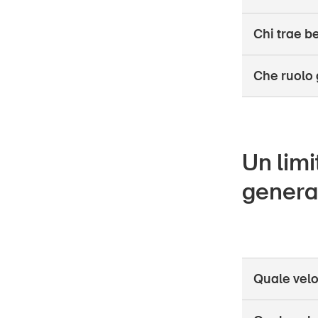
Chi trae b
Che ruolo g
Un limi
genera
Quale veloc