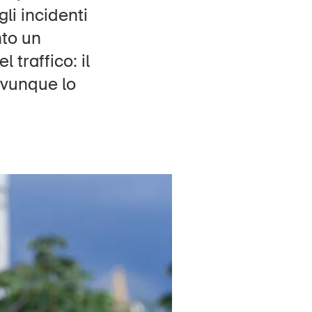
li incidenti
Contatto e consulenza
to un
traffico: il
ovunque lo