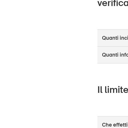
verific
Quanti inc
Quanti info
Il limi
Che effetti