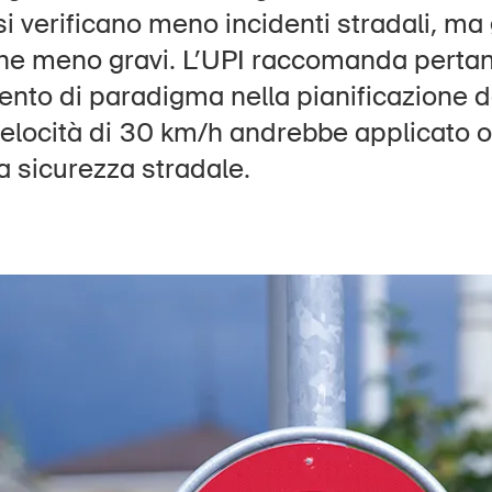
Posti vacanti
i verificano meno incidenti stradali, ma g
he meno gravi. L’UPI raccomanda pertan
to di paradigma nella pianificazione del 
 velocità di 30 km/h andrebbe applicato 
e
Abbonati alla newsletter
la sicurezza stradale.