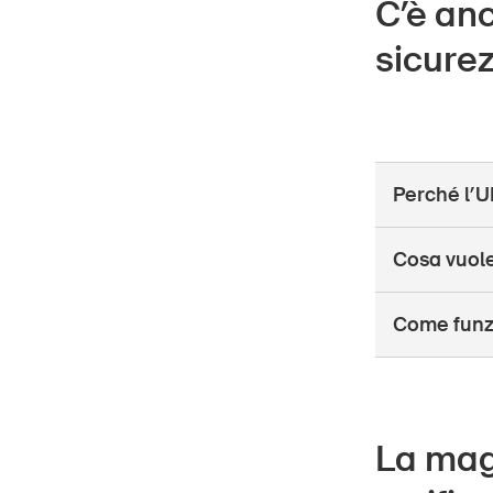
C’è anc
sicure
Perché l’UP
Cosa vuole
Come funzi
La magg