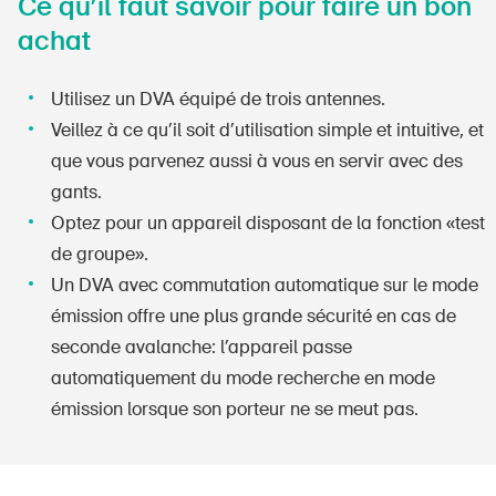
Ce qu’il faut savoir pour faire un bon
Produits sûrs
achat
Aspects juridiques
Délégués à la sécurité et communes
Utilisez un DVA équipé de trois antennes.
Veillez à ce qu’il soit d’utilisation simple et intuitive, et
Contact et conseil
que vous parvenez aussi à vous en servir avec des
gants.
Optez pour un appareil disposant de la fonction «test
de groupe».
Un DVA avec commutation automatique sur le mode
émission offre une plus grande sécurité en cas de
seconde avalanche: l’appareil passe
automatiquement du mode recherche en mode
émission lorsque son porteur ne se meut pas.