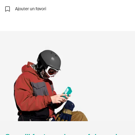
Ajouter un favori
À propos du BPA
Médias
Politique
Sinus Plus
Campagnes
Postes vacants
Commander et télécharger
Cours et événements