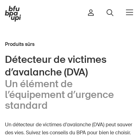
Produits sûrs
Route et trafic
Détecteur de victimes
Sport et activité physique
d’avalanche (DVA)
Maison et jardin
Bâtiments et installations
Un élément de
l’équipement d’urgence
standard
Enfants
Seniors
Un détecteur de victimes d’avalanche (DVA) peut sauver
École
des vies. Suivez les conseils du BPA pour bien le choisir.
Entreprises