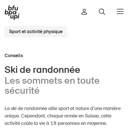
Sport et activité physique
Route et trafic
Conseils
Sport et activité physique
Maison et jardin
Ski de randonnée
Bâtiments et installations
Les sommets en toute
sécurité
Enfants
Le ski de randonnée allie sport et nature d’une manière
Seniors
unique. Cependant, chaque année en Suisse, cette
École
activité coûte la vie à 18 personnes en moyenne.
Entreprises