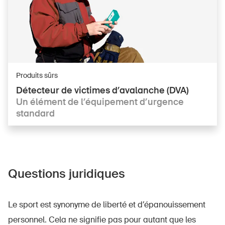
Produits sûrs
Détecteur de victimes d’avalanche (DVA)
Un élément de l’équipement d’urgence
standard
DE
FR
IT
EN
Page d'accueil
Questions juridiques
S'abonner à la newsletter
Le sport est synonyme de liberté et d’épanouissement
personnel. Cela ne signifie pas pour autant que les