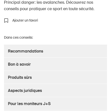
Principal danger: les avalanches. Découvrez nos
conseils pour pratiquer ce sport en toute sécurité.
Ajouter un favori
À propos du BPA
Médias
Dans ces conseils:
Politique
Sinus Plus
Recommandations
Campagnes
Bon à savoir
Postes vacants
Produits sûrs
Aspects juridiques
Commander et télécharger
Pour les moniteurs J+S
Cours et événements