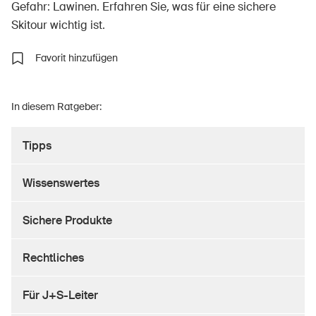
Gefahr: Lawinen. Erfahren Sie, was für eine sichere
Skitour wichtig ist.
Favorit hinzufügen
Über die BFU
Medien
In diesem Ratgeber:
Politik
Sinus Plus
Tipps
Kampagnen
Wissenswertes
Offene Stellen
Sichere Produkte
Rechtliches
Bestellen & herunterladen
Für J+S-Leiter
Kurse & Veranstaltungen