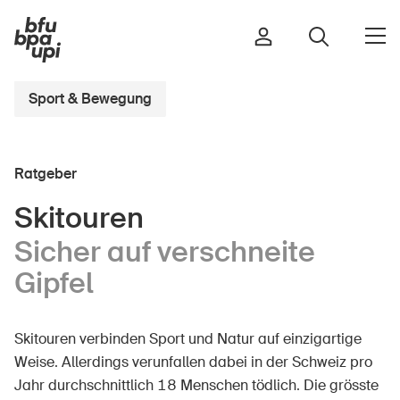
Sport & Bewegung
Strasse & Verkehr
Ratgeber
Sport & Bewegung
Zuhause & Garten
Skitouren
Gebäude & Anlagen
Sicher auf verschneite
Gipfel
In der Kindheit
Skitouren verbinden Sport und Natur auf einzigartige
Im Alter
Weise. Allerdings verunfallen dabei in der Schweiz pro
In der Schule
Jahr durchschnittlich 18 Menschen tödlich. Die grösste
Im Unternehmen