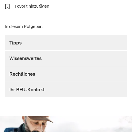
Favorit hinzufügen
Über die BFU
In diesem Ratgeber:
Medien
Tipps
Politik
Wissenswertes
Sinus Plus
Kampagnen
Rechtliches
Offene Stellen
Ihr BFU-Kontakt
Bestellen & herunterladen
Kurse & Veranstaltungen