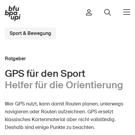
Sport & Bewegung
Strasse & Verkehr
Ratgeber
Sport & Bewegung
Zuhause & Garten
GPS für den Sport
Gebäude & Anlagen
Helfer für die Orientierung
Wer GPS nutzt, kann damit Routen planen, unterwegs
In der Kindheit
navigieren oder Routen aufzeichnen. GPS ersetzt
Im Alter
klassisches Kartenmaterial aber nicht vollständig.
In der Schule
Deshalb sind einige Punkte zu beachten.
Im Unternehmen