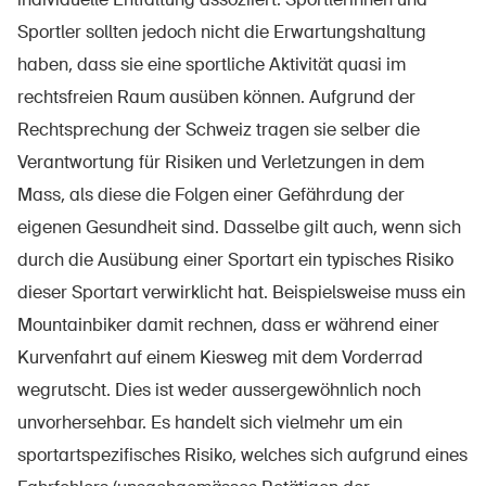
Sportler sollten jedoch nicht die E​​​rwartungshaltung
haben, dass sie eine sportliche Aktivität quasi im
Über die BFU
rechtsfreien Raum ausüben können. Aufgrund der
Rechtsprechung der Schweiz tragen sie selber die
Medien
Verantwortung für Risiken und Verletzungen in dem
Politik
Mass, als diese die Folgen einer Gefährdung der
Sinus Plus
eigenen Gesundheit sind. Dasselbe gilt auch, wenn sich
Kampagnen
durch die Ausübung einer Sportart ein typisches Risiko
dieser Sportart verwirklicht hat. Beispielsweise muss ein
Offene Stellen
Mountainbiker damit rechnen, dass er während einer
Kurvenfahrt auf einem Kiesweg mit dem Vorderrad
wegrutscht. Dies ist weder aussergewöhnlich noch
Bestellen & herunterladen
unvorhersehbar. Es handelt sich vielmehr um ein
sportartspezifisches Risiko, welches sich aufgrund eines
Kurse & Veranstaltungen