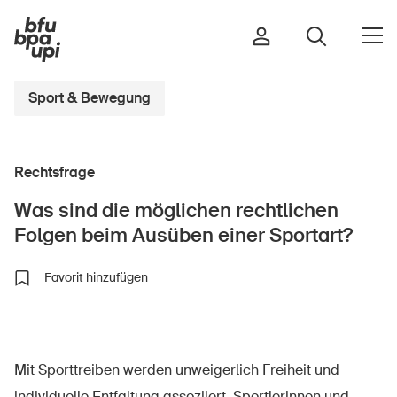
Sport & Bewegung
Strasse & Verkehr
Rechtsfrage
Sport & Bewegung
Zuhause & Garten
Was sind die möglichen rechtlichen
Gebäude & Anlagen
Folgen beim Ausüben einer Sportart?
Favorit hinzufügen
In der Kindheit
Im Alter
In der Schule
Mit Sporttreiben werden unweigerlich Freiheit und
Im Unternehmen
individuelle Entfaltung assoziiert. Sportlerinnen und