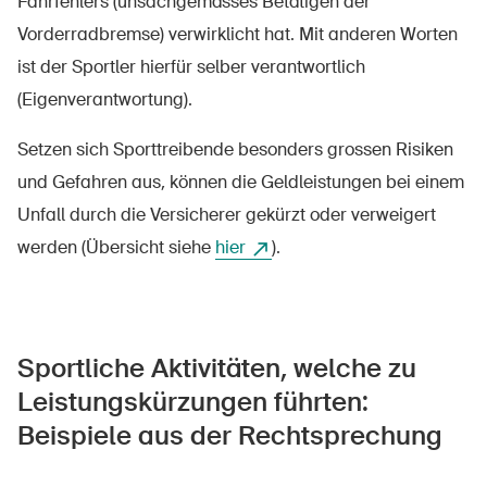
Fahrfehlers (unsachgemässes Betätigen der
Sichere Produkte
Vorderradbremse) verwirklicht hat. Mit anderen Worten
Rechtsfragen & Gerichtsentscheide
ist der Sportler hierfür selber verantwortlich
Sicherheitsdelegierte & Gemeinden
(Eigenverantwortung).
Kontakt & Beratung
Setzen sich Sporttreibende besonders grossen Risiken
und Gefahren aus, können die Geldleistungen bei einem
Unfall durch die Versicherer gekürzt oder verweigert
werden (Übersicht siehe
hier
).
Sportliche Aktivitäten, welche zu
Leistungskürzungen führten:
Beispiele aus der Rechtsprechung​​