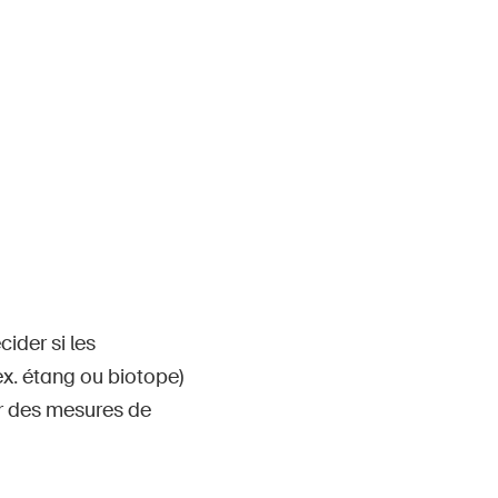
Contact et conseil
ider si les
 ex. étang ou biotope)
ar des mesures de