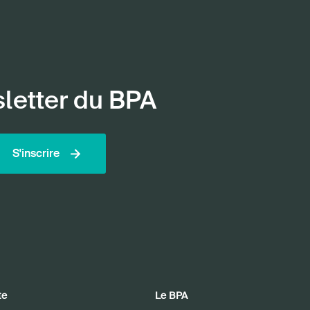
sletter du BPA
S'inscrire
te
Le BPA