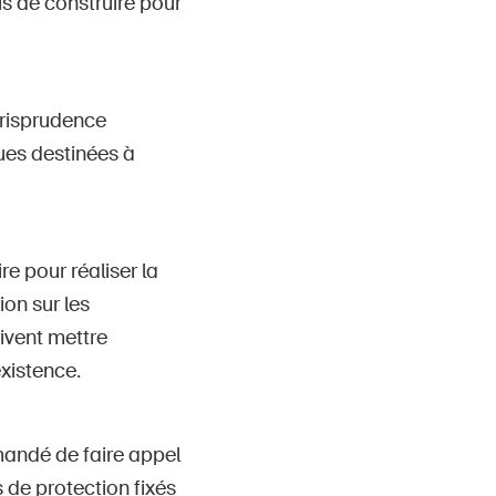
s de construire pour
urisprudence
ues destinées à
e pour réaliser la
ion sur les
ivent mettre
existence.
mandé de faire appel
s de protection fixés