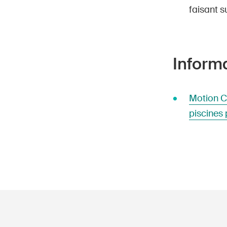
faisant s
Inform
Motion CN
piscines 