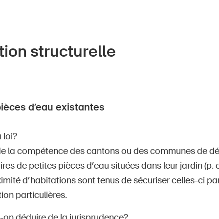
Postes vacants
ion structurelle
 d'accueil
S'abonner à la newsletter
pièces d’eau existantes
 loi?
e de la compétence des cantons ou des communes de déc
ires de petites pièces d’eau situées dans leur jardin (p.
imité d’habitations sont tenus de sécuriser celles-ci p
ion particulières.
-on déduire de la jurisprudence?