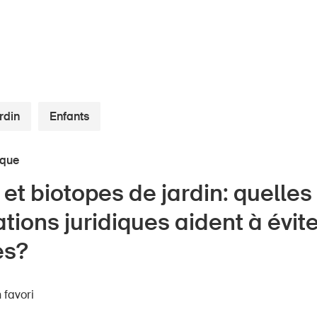
rdin
Enfants
ique
nts
À propos du BPA
et biotopes de jardin: quelles
Médias
ors
tions juridiques aident à évite
Politique
e
es?
Sinus Plus
eprises
Campagnes
 favori