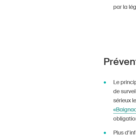
par la lég
Préven
Le princi
de survei
sérieux l
«Baigna
obligatio
Plus d’in