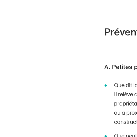
Prévent
Page
DE
FR
IT
EN
A. Petites 
Que dit la
Il relèv
propriéta
ou à prox
construct
Que peut