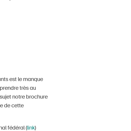
ants est le manque
 prendre très au
 sujet notre brochure
ce de cette
al fédéral (
link
)