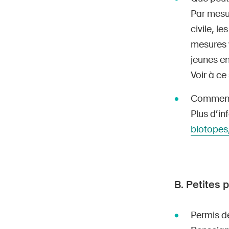
Par mesur
civile, l
mesures v
jeunes en
Voir à ce
Comment 
Plus d’in
biotopes,
B. Petites 
Permis d