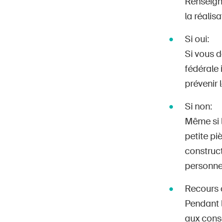
Renseigne
la réalis
Si oui:
Si vous d
fédérale 
prévenir 
Si non:
Même si l
petite pi
construct
personne 
Recours c
Pendant 
aux conse