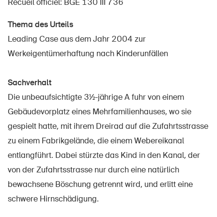
Recueil officiel: BGE 130 III 736
Thema des Urteils
Leading Case aus dem Jahr 2004 zur
À propos du BPA
Werkeigentümerhaftung nach Kinderunfällen
Médias
Politique
Sachverhalt
Die unbeaufsichtigte 3½-jährige A fuhr von einem
Sinus Plus
Gebäudevorplatz eines Mehrfamilienhauses, wo sie
Campagnes
gespielt hatte, mit ihrem Dreirad auf die Zufahrtsstrasse
Postes vacants
zu einem Fabrikgelände, die einem Webereikanal
entlangführt. Dabei stürzte das Kind in den Kanal, der
von der Zufahrtsstrasse nur durch eine natürlich
bewachsene Böschung getrennt wird, und erlitt eine
Commander et télécharger
schwere Hirnschädigung.
Cours et événements