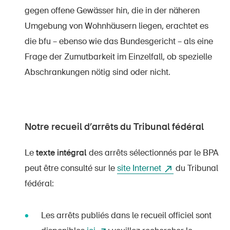
gegen offene Gewässer hin, die in der näheren
Umgebung von Wohnhäusern liegen, erachtet es
die bfu – ebenso wie das Bundesgericht – als eine
Frage der Zumutbarkeit im Einzelfall, ob spezielle
Abschrankungen nötig sind oder nicht.
Notre recueil d’arrêts du Tribunal fédéral
Le
texte intégral
des arrêts sélectionnés par le BPA
DE
FR
IT
EN
peut être consulté sur le
site Internet
du Tribunal
fédéral:
Page d'accueil
Les arrêts publiés dans le recueil officiel sont
S'abonner à la newsletter