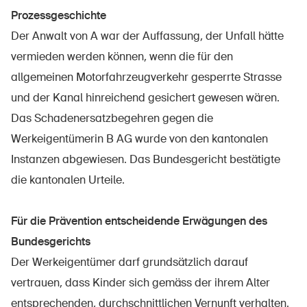
Produits sûrs
Prozessgeschichte
Aspects juridiques
Der Anwalt von A war der Auffassung, der Unfall hätte
vermieden werden können, wenn die für den
Délégués à la sécurité et communes
allgemeinen Motorfahrzeugverkehr gesperrte Strasse
Contact et conseil
und der Kanal hinreichend gesichert gewesen wären.
Das Schadenersatzbegehren gegen die
Werkeigentümerin B AG wurde von den kantonalen
Instanzen abgewiesen. Das Bundesgericht bestätigte
die kantonalen Urteile.
Für die Prävention entscheidende Erwägungen des
Bundesgerichts
Der Werkeigentümer darf grundsätzlich darauf
vertrauen, dass Kinder sich gemäss der ihrem Alter
entsprechenden, durchschnittlichen Vernunft verhalten.