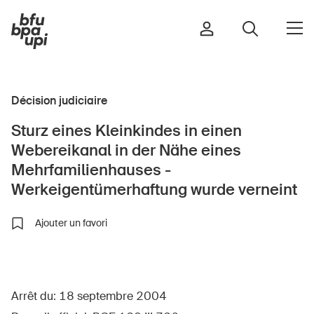
Décision judiciaire
Route et trafic
Sturz eines Kleinkindes in einen
Sport et activité physique
Webereikanal in der Nähe eines
Maison et jardin
Mehrfamilienhauses -
Bâtiments et installations
Werkeigentümerhaftung wurde verneint
Ajouter un favori
Enfants
Seniors
École
Arrêt du: 18 septembre 2004
Entreprises