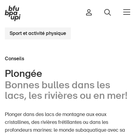
Sport et activité physique
Route et trafic
Conseils
Sport et activité physique
Maison et jardin
Plongée
Bâtiments et installations
Bonnes bulles dans les
lacs, les rivières ou en mer!
Enfants
Plonger dans des lacs de montagne aux eaux
Seniors
cristallines, des rivières frétillantes ou dans les
École
profondeurs marines: le monde subaquatique avec sa
Entreprises