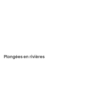
DE
FR
IT
EN
Page d'accueil
Plongées en rivières
S'abonner à la newsletter