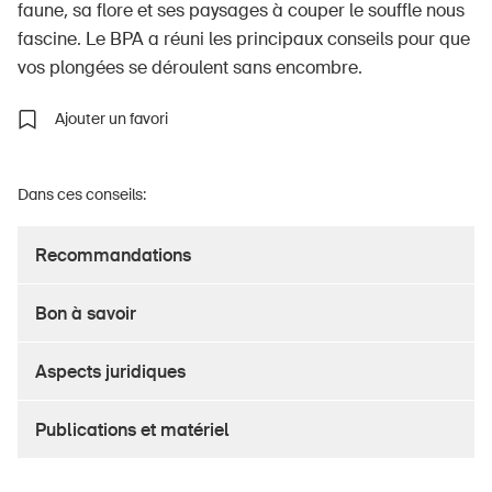
faune, sa flore et ses paysages à couper le souffle nous
fascine. Le BPA a réuni les principaux conseils pour que
vos plongées se déroulent sans encombre.
À propos du BPA
Ajouter un favori
Médias
Politique
Dans ces conseils:
Sinus Plus
Recommandations
Campagnes
Postes vacants
Bon à savoir
Aspects juridiques
Commander et télécharger
Publications et matériel
Cours et événements