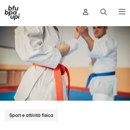
Strada e traffico
Sport e attività fisica
Casa e giardino
Edifici e impianti
Bambini
Anziani
Sport e attività fisica
Scuola
Imprese