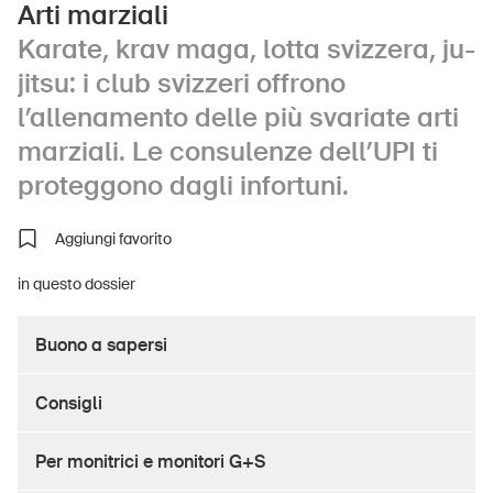
Arti marziali
Karate, krav maga, lotta svizzera, ju-
jitsu: i club svizzeri offrono
UPI – chi siamo
l’allenamento delle più svariate arti
Media
marziali. Le consulenze dell’UPI ti
Politica
proteggono dagli infortuni.
Sinus Plus
Aggiungi favorito
Campagne
in questo dossier
Posti vacanti
Buono a sapersi
Consigli
Ordinare & scaricare materiali
Per monitrici e monitori G+S
Corsi ed eventi