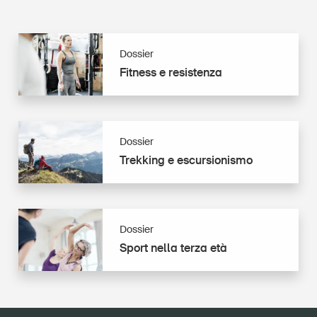
Dossier
Fitness
Fitness e resistenza
e
resistenza
Dossier
Trekking
Trekking e escursionismo
e
sport
di
montagna
Dossier
Sport
Sport nella terza età
nella
terza
età