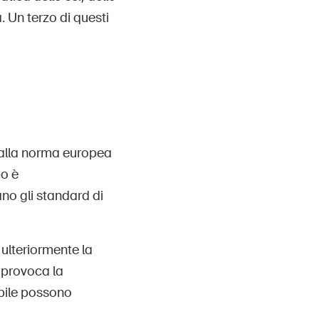
. Un terzo di questi
 alla norma europea
o è
no gli standard di
ulteriormente la
e provoca la
ibile possono