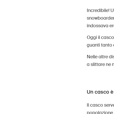
Incredibile! U
snowboarder 
indossava er
Oggi il casco
guanti tanto 
Nelle altre d
a slittare ne
Un casco è
Il casco serv
popolazione s