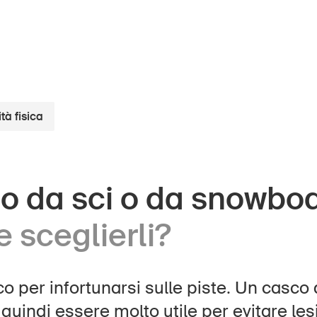
ità fisica
ini
UPI – chi siamo
o da sci o da snowbo
Media
ani
 sceglierli?
Politica
la
Sinus Plus
ese
o per infortunarsi sulle piste. Un casco 
Campagne
uindi essere molto utile per evitare lesi