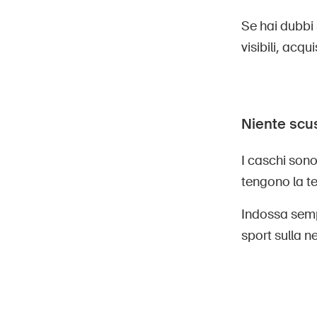
Se hai dubbi 
visibili, acq
Niente scu
I caschi sono
tengono la te
Indossa sempr
sport sulla n