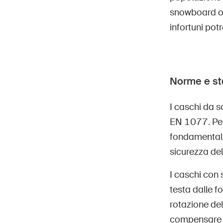
snowboard o d
infortuni pot
Norme e st
I caschi da 
EN 1077. Pen
fondamentalme
sicurezza del
I caschi con
testa dalle f
rotazione del
compensare m