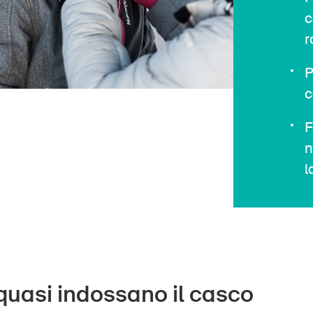
c
r
P
c
F
n
l
 quasi indossano il casco