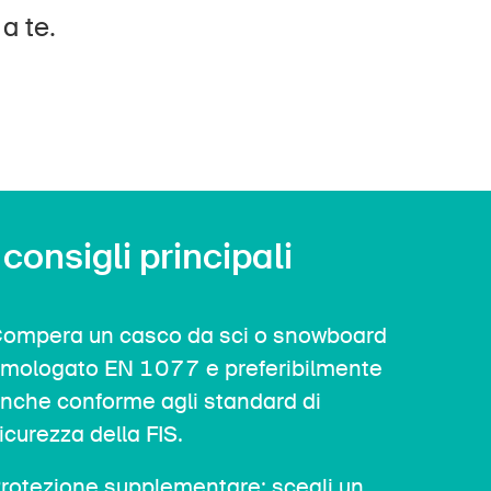
a te.
Contatto e consulenza
 consigli principali
ompera un casco da sci o snowboard
mologato EN 1077 e preferibilmente
nche conforme agli standard di
icurezza della FIS.
rotezione supplementare: scegli un