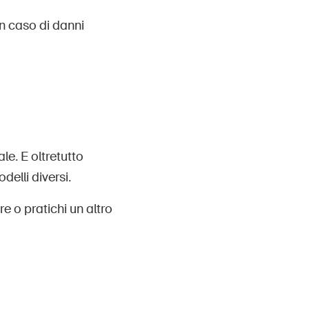
in caso di danni
le. E oltretutto
delli diversi.
e o pratichi un altro