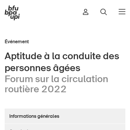
Félicitations, la sécurité dans
le sport vous tient à cœur.
Événement
Route et trafic
Aptitude à la conduite des
Sport et activité physique
personnes âgées
Maison et jardin
Bâtiments et installations
Forum sur la circulation
routière 2022
Enfants
Seniors
Informations générales
École
Entreprises