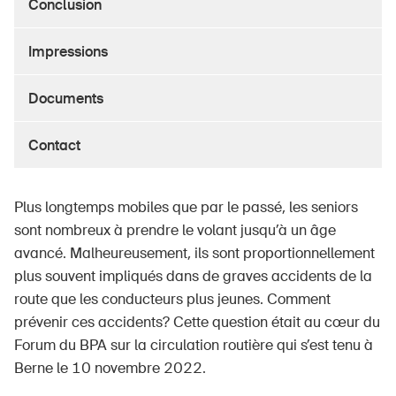
Conclusion
Impressions
À propos du BPA
Documents
Médias
Politique
Contact
Sinus Plus
Plus longtemps mobiles que par le passé, les seniors
Campagnes
sont nombreux à prendre le volant jusqu’à un âge
Postes vacants
avancé. Malheureusement, ils sont proportionnellement
plus souvent impliqués dans de graves accidents de la
route que les conducteurs plus jeunes. Comment
prévenir ces accidents? Cette question était au cœur du
Commander et télécharger
Forum du BPA sur la circulation routière qui s’est tenu à
Berne le 10 novembre 2022.
Cours et événements