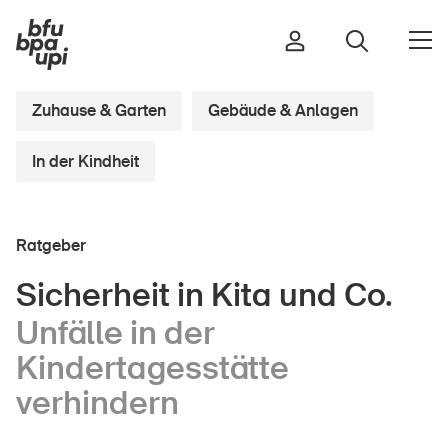
Zuhause & Garten
Gebäude & Anlagen
In der Kindheit
Strasse & Verkehr
Sport & Bewegung
Zuhause & Garten
Ratgeber
Gebäude & Anlagen
Sicherheit in Kita und Co.
Unfälle in der
In der Kindheit
Kindertagesstätte
Im Alter
verhindern
In der Schule
Im Unternehmen