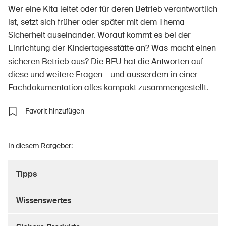
Wer eine Kita leitet oder für deren Betrieb verantwortlich
ist, setzt sich früher oder später mit dem Thema
Sicherheit auseinander. Worauf kommt es bei der
Über die BFU
Einrichtung der Kindertagesstätte an? Was macht einen
sicheren Betrieb aus? Die BFU hat die Antworten auf
Medien
diese und weitere Fragen – und ausserdem in einer
Politik
Fachdokumentation alles kompakt zusammengestellt.
Sinus Plus
Favorit hinzufügen
Kampagnen
Offene Stellen
In diesem Ratgeber:
Tipps
Bestellen & herunterladen
Wissenswertes
Kurse & Veranstaltungen