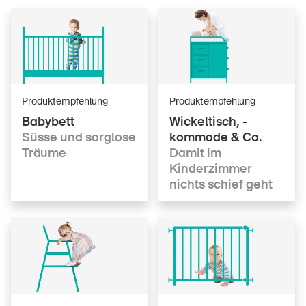
DE
FR
IT
EN
Produktempfehlung
Produktempfehlung
Babybett
Wickeltisch, -
Startseite
Süsse und sorglose
kommode & Co.
Träume
Damit im
Newsletter abonnieren
Kinderzimmer
nichts schief geht