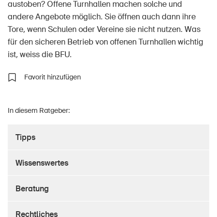
austoben? Offene Turnhallen machen solche und
andere Angebote möglich. Sie öffnen auch dann ihre
Tore, wenn Schulen oder Vereine sie nicht nutzen. Was
für den sicheren Betrieb von offenen Turnhallen wichtig
Über die BFU
ist, weiss die BFU.
Medien
Favorit hinzufügen
Politik
Sinus Plus
In diesem Ratgeber:
Kampagnen
Offene Stellen
Tipps
Wissenswertes
Bestellen & herunterladen
Beratung
Kurse & Veranstaltungen
Rechtliches