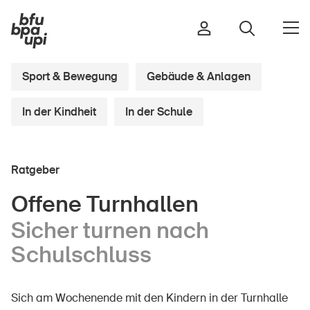
Sport & Bewegung
Gebäude & Anlagen
In der Kindheit
In der Schule
Strasse & Verkehr
Sport & Bewegung
Zuhause & Garten
Ratgeber
Gebäude & Anlagen
Offene Turnhallen
Sicher turnen nach
In der Kindheit
Schulschluss
Im Alter
In der Schule
Sich am Wochenende mit den Kindern in der Turnhalle
Im Unternehmen