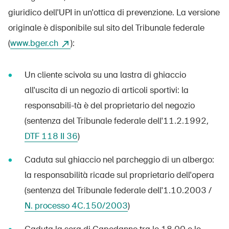
Prodotti sicuri
giuridico dell'UPI in un'ottica di prevenzione. La versione
Approfondimenti giuridici
originale è disponibile sul sito del Tribunale federale
(
www.bger.ch
):
Delegate e delegati alla sicurezza e Comuni
Contatto e consulenza
Un cliente scivola su una lastra di ghiaccio
all'uscita di un negozio di articoli sportivi: la
responsabili-tà è del proprietario del negozio
(sentenza del Tribunale federale dell'11.2.1992,
DTF 118 II 36
)
Caduta sul ghiaccio nel parcheggio di un albergo:
la responsabilità ricade sul proprietario dell'opera
(sentenza del Tribunale federale dell'1.10.2003 /
N. processo 4C.150/2003
)