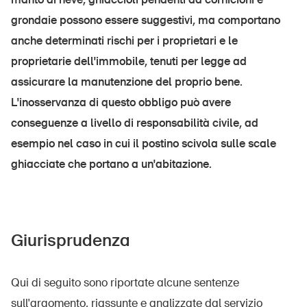
grondaie possono essere suggestivi, ma comportano
anche determinati rischi per i proprietari e le
UPI – chi siamo
proprietarie dell'immobile, tenuti per legge ad
assicurare la manutenzione del proprio bene.
Media
L'inosservanza di questo obbligo può avere
Politica
conseguenze a livello di responsabilità civile, ad
Sinus Plus
esempio nel caso in cui il postino scivola sulle scale
Campagne
ghiacciate che portano a un'abitazione.
Posti vacanti
Giurisprudenza
Ordinare & scaricare materiali
Qui di seguito sono riportate alcune sentenze
Corsi ed eventi
sull'argomento, riassunte e analizzate dal servizio