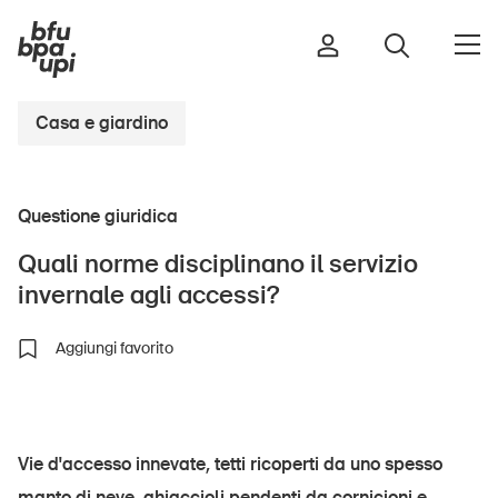
Casa e giardino
Strada e traffico
Questione giuridica
Sport e attività fisica
Casa e giardino
Quali norme disciplinano il servizio
Edifici e impianti
invernale agli accessi?
Aggiungi favorito
Bambini
Anziani
Scuola
Vie d'accesso innevate, tetti ricoperti da uno spesso
Imprese
manto di neve, ghiaccioli pendenti da cornicioni e