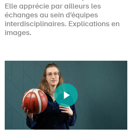
Elle apprécie par ailleurs les
échanges au sein d’équipes
interdisciplinaires. Explications en
À propos du BPA
images.
Médias
Politique
Sinus Plus
Campagnes
Postes vacants
Commander et télécharger
Cours et événements