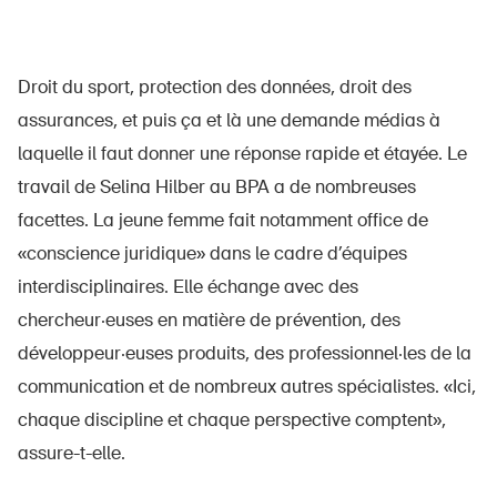
Produits sûrs
Aspects juridiques
Droit du sport, protection des données, droit des
Délégués à la sécurité et communes
assurances, et puis ça et là une demande médias à
Contact et conseil
laquelle il faut donner une réponse rapide et étayée. Le
travail de Selina Hilber au BPA a de nombreuses
facettes. La jeune femme fait notamment office de
«conscience juridique» dans le cadre d’équipes
interdisciplinaires. Elle échange avec des
chercheur·euses en matière de prévention, des
développeur·euses produits, des professionnel·les de la
communication et de nombreux autres spécialistes. «Ici,
chaque discipline et chaque perspective comptent»,
assure-t-elle.