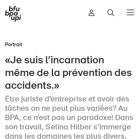
Portrait
Route et trafic
«Je suis l’incarnation
Sport et activité physique
même de la prévention des
Maison et jardin
Bâtiments et installations
accidents.»
Être juriste d’entreprise et avoir des
tâches on ne peut plus variées? Au
Enfants
BPA, ce n’est pas un paradoxe! Dans
Seniors
son travail, Selina Hilber s’immerge
École
dans les domaines les plus divers.
Entreprises