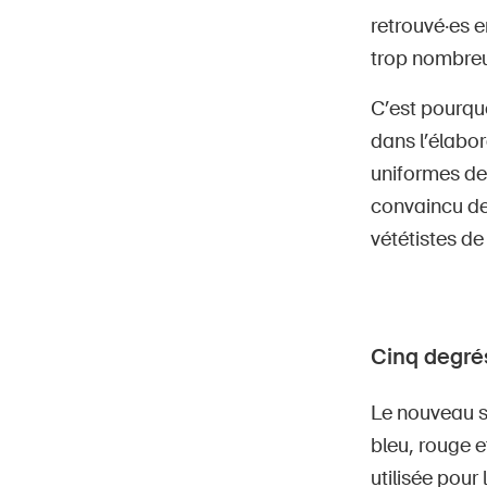
retrouvé·es e
trop nombreu
C’est pourqu
dans l’élabo
uniformes de
convaincu de l
vététistes de 
Cinq degrés
Le nouveau sy
bleu, rouge et
utilisée pour