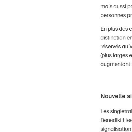
mais aussi pa
personnes pré
En plus des c
distinction en
réservés au VT
(plus larges e
augmentant le
Nouvelle si
Les singletra
Benedikt Heer
signalisation