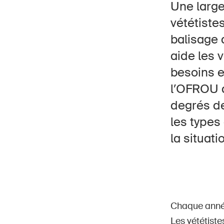
Une large
vététiste
balisage 
aide les 
besoins e
Page
DE
FR
IT
EN
l’OFROU d
degrés de
les types 
la situati
Chaque année
Les vététiste