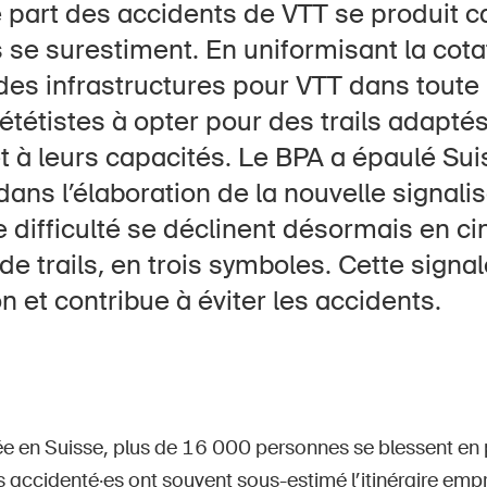
Postes vacants
 part des accidents de VTT se produit ca
s se surestiment. En uniformisant la cotat
des infrastructures pour VTT dans toute 
vététistes à opter pour des trails adaptés
t à leurs capacités. Le BPA a épaulé Su
 d'accueil
S'abonner à la newsletter
ans l’élaboration de la nouvelle signalis
 difficulté se déclinent désormais en ci
de trails, en trois symboles. Cette signal
on et contribue à éviter les accidents.
 en Suisse, plus de 16 000 personnes se blessent en p
s accidenté·es ont souvent sous-estimé l’itinéraire emp