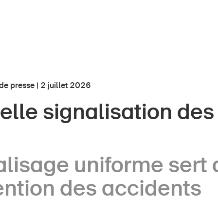
 presse | 2 juillet 2026
lle signalisation des 
nts
À propos du BPA
Médias
ors
lisage uniforme sert 
Politique
e
Sinus Plus
ention des accidents
eprises
Campagnes