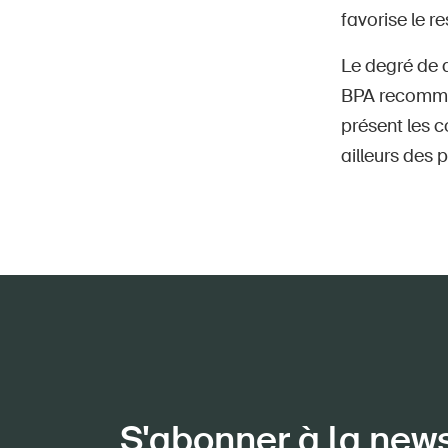
favorise le r
Le degré de d
BPA recomman
présent les c
ailleurs des 
S'abonner à la new