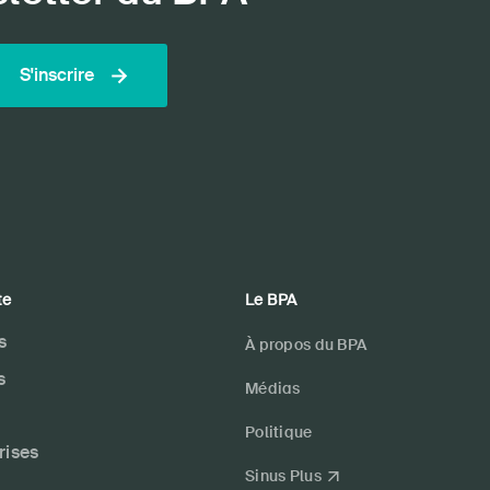
S'inscrire
te
Le BPA
s
À propos du BPA
s
Médias
Politique
rises
Sinus Plus