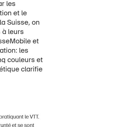
r les
Contact et conseil
ion et le
la Suisse, on
 à leurs
isseMobile et
ation: les
nq couleurs et
étique clarifie
ratiquant le VTT.
runté et se sont