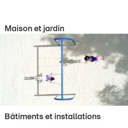
Produits sûrs
Aspects juridiques
Délégués à la sécurité et communes
Maison et jardin
Contact et conseil
Bâtiments et installations