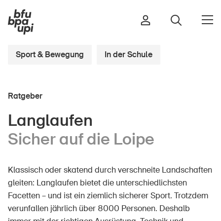
Sport & Bewegung
In der Schule
Strasse & Verkehr
Ratgeber
Sport & Bewegung
Zuhause & Garten
Langlaufen
Gebäude & Anlagen
Sicher auf die Loipe
Klassisch oder skatend durch verschneite Landschaften
In der Kindheit
gleiten: Langlaufen bietet die unterschiedlichsten
Im Alter
Facetten – und ist ein ziemlich sicherer Sport. Trotzdem
In der Schule
verunfallen jährlich über 8000 Personen. Deshalb
Im Unternehmen