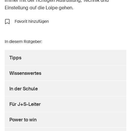
immer mit der richtigen Ausrüstung, Technik und
Einstellung auf die Loipe gehen.
Favorit hinzufügen
Über die BFU
Medien
In diesem Ratgeber:
Politik
Tipps
Sinus Plus
Kampagnen
Wissenswertes
Offene Stellen
In der Schule
Für J+S-Leiter
Bestellen & herunterladen
Power to win
Kurse & Veranstaltungen