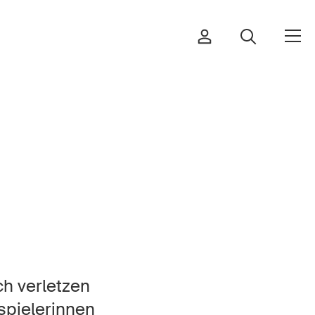
Bestellen & herunterladen
Kurse & Veranstaltungen
Sichere Produkte
Rechtsfragen & Gerichtsentscheide
ch verletzen
Sicherheitsdelegierte & Gemeinden
spielerinnen