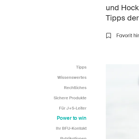
und Hocke
Tipps der
Favorit h
Star
DE
FR
IT
EN
Tipps
Wissenswertes
Rechtliches
Sichere Produkte
Für J+S-Leiter
Power to win
Ihr BFU-Kontakt
Publikationen