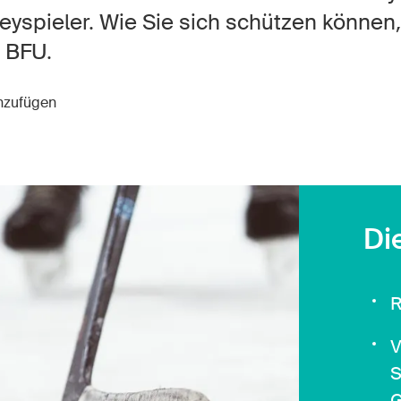
Offene Stellen
yspieler. Wie Sie sich schützen können,
 BFU.
inzufügen
tseite
Newsletter abonnieren
Di
R
V
S
G