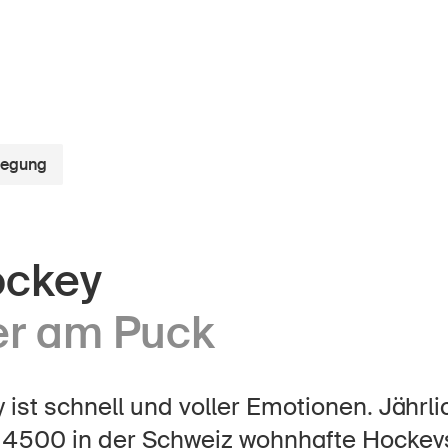
wegung
r Kindheit
Über die BFU
ockey
Medien
lter
er am Puck
Politik
er Schule
Sinus Plus
nternehmen
 ist schnell und voller Emotionen. Jährli
Kampagnen
 4500 in der Schweiz wohnhafte Hockey