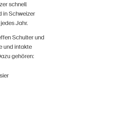
er schnell
d in Schweizer
jedes Jahr.
effen Schulter und
 und intakte
Dazu gehören:
sier