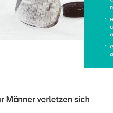
m
B
u
a
G
a
ur Männer verletzen sich