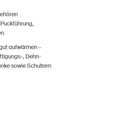
gehören
 Puckführung,
n.
r gut aufwärmen –
ftigungs-, Dehn-
enke sowie Schultern