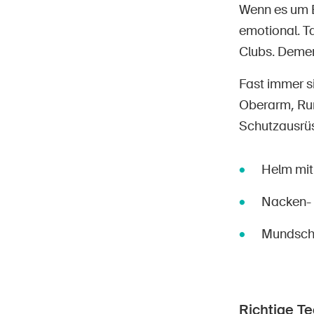
Wenn es um E
emotional. Ta
Clubs. Demen
Fast immer s
Oberarm, Rum
Schutzausrüs
Helm mit 
Nacken- 
Mundschu
Richtige T