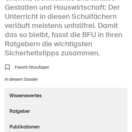
Gestalten und Hauswirtschaft: Der
Unterricht in diesen Schulfächern
verläuft meistens unfallfrei. Damit
Über die BFU
das so bleibt, fasst die BFU in ihren
Medien
Ratgebern die wichtigsten
Politik
Sicherheitstipps zusammen.
Sinus Plus
Favorit hinzufügen
Kampagnen
In diesem Dossier
Offene Stellen
Wissenswertes
Ratgeber
Bestellen & herunterladen
Kurse & Veranstaltungen
Publikationen