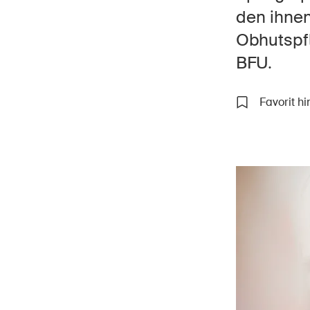
den ihnen
Obhutspfl
BFU.
Star
DE
FR
IT
EN
Favorit h
Wissenswertes
Rechtliches