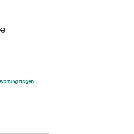
de
twortung tragen