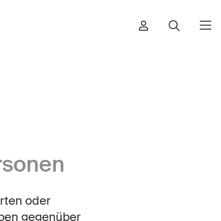
Bestellen & herunterladen
Kurse & Veranstaltungen
rsonen
Sichere Produkte
Rechtsfragen & Gerichtsentscheide
orten oder
Sicherheitsdelegierte & Gemeinden
aben gegenüber