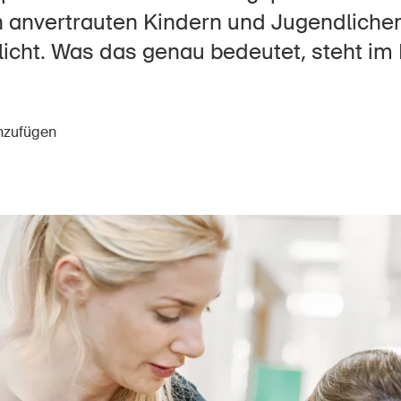
Offene Stellen
 anvertrauten Kindern und Jugendliche
icht. Was das genau bedeutet, steht im
tseite
Newsletter abonnieren
inzufügen