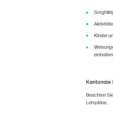
Sorgfält
Aktivitä
Kinder u
Weisunge
einhalten
Kantonale 
Beachten Si
Lehrpläne.