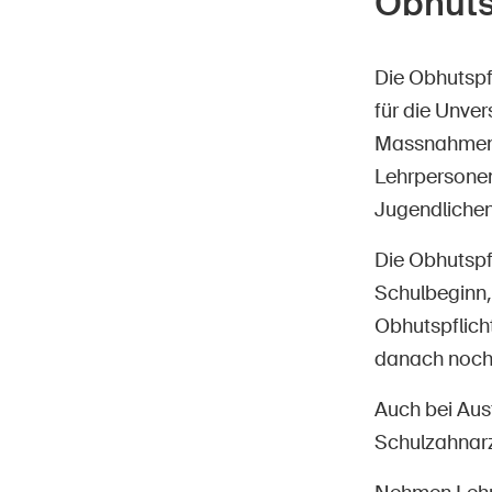
Obhuts
Die Obhutspf
für die Unve
Massnahmen z
Lehrpersonen
Jugendlichen
Die Obhutspf
Schulbeginn,
Obhutspflich
danach noch 
Auch bei Aus
Schulzahnarz