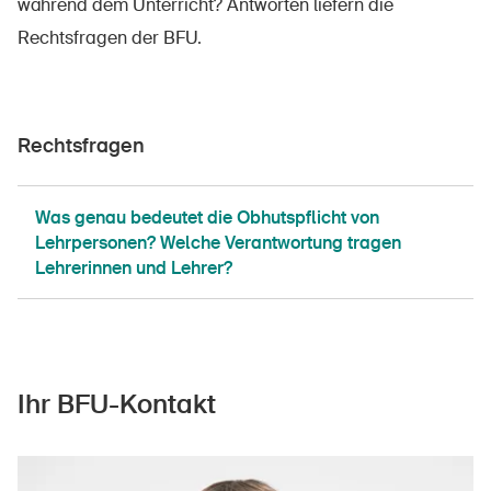
während dem Unterricht? Antworten liefern die
Rechtsfragen der BFU.
Rechtsfragen
DE
FR
IT
EN
Was genau bedeutet die Obhutspflicht von
Lehrpersonen? Welche Verantwortung tragen
Lehrerinnen und Lehrer?
Startseite
Newsletter abonnieren
Ihr BFU-Kontakt