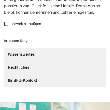
passieren zum Glück fast keine Unfälle. Damit das so
bleibt, können Lehrerinnen und Lehrer einiges tun.
Über die BFU
Favorit hinzufügen
Medien
Politik
In diesem Ratgeber:
Sinus Plus
Wissenswertes
Kampagnen
Rechtliches
Offene Stellen
Ihr BFU-Kontakt
Bestellen & herunterladen
Kurse & Veranstaltungen