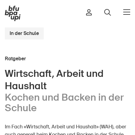
In der Schule
Strasse & Verkehr
Ratgeber
Sport & Bewegung
Zuhause & Garten
Wirtschaft, Arbeit und
Gebäude & Anlagen
Haushalt
Kochen und Backen in der
Schule
In der Kindheit
Im Alter
In der Schule
Im Fach «Wirtschaft, Arbeit und Haushalt» (WAH), aber
Im Unternehmen
auch generell beim Kochen und Backen in der Schule