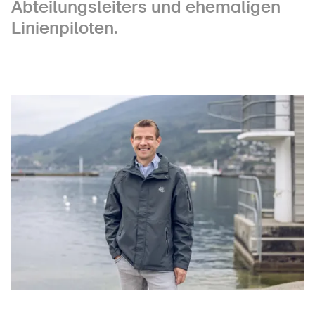
Abteilungsleiters und ehemaligen
Linienpiloten.
Über die BFU
Medien
Politik
Sinus Plus
Kampagnen
Offene Stellen
Bestellen & herunterladen
Kurse & Veranstaltungen