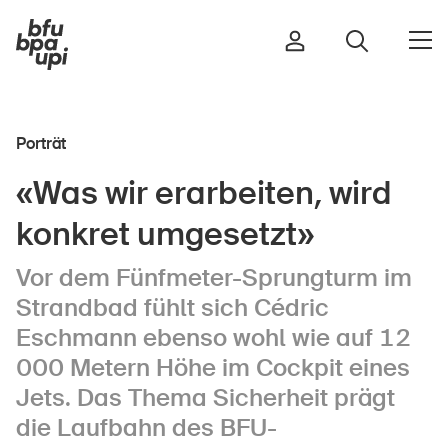
Porträt
Strasse & Verkehr
«Was wir erarbeiten, wird
Sport & Bewegung
konkret umgesetzt»
Zuhause & Garten
Gebäude & Anlagen
Vor dem Fünfmeter-Sprungturm im
Strandbad fühlt sich Cédric
Eschmann ebenso wohl wie auf 12
In der Kindheit
000 Metern Höhe im Cockpit eines
Im Alter
Jets. Das Thema Sicherheit prägt
In der Schule
die Laufbahn des BFU-
Im Unternehmen